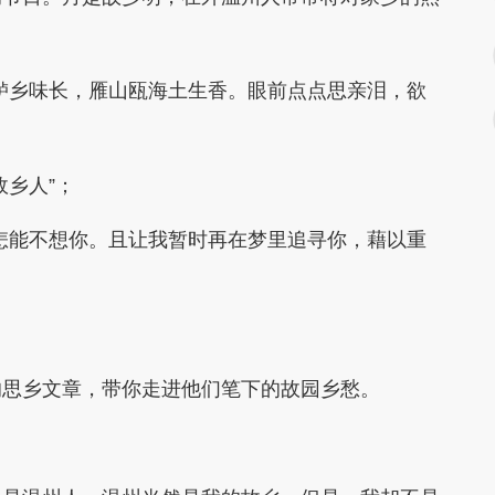
鲈乡味长，雁山瓯海土生香。眼前点点思亲泪，欲
乡人”；
怎能不想你。且让我暂时再在梦里追寻你，藉以重
的思乡文章，带你走进他们笔下的故园乡愁。