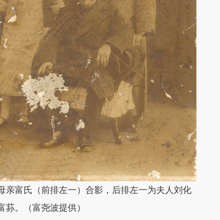
母亲富氏（前排左一）合影，后排左一为夫人刘化
富荪。（富尧波提供）