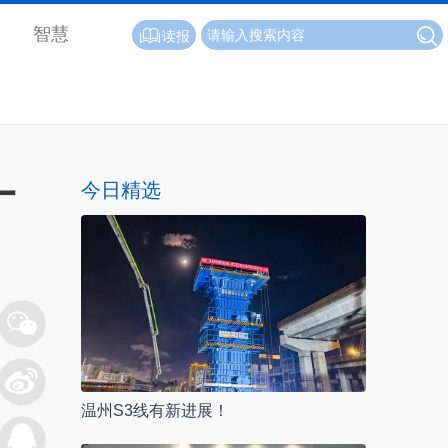
智慧
读报
一
今日精选
温州S3线有新进展！