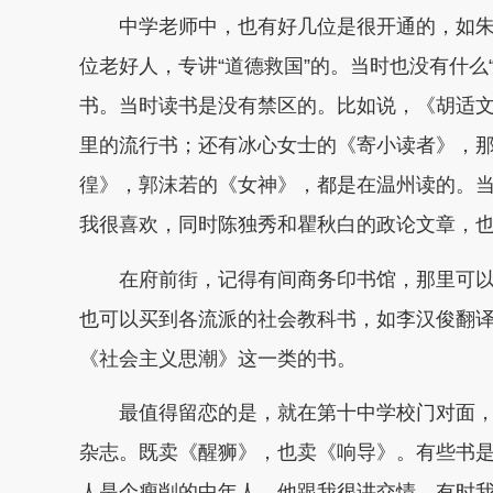
中学老师中，也有好几位是很开通的，如
位老好人，专讲“道德救国”的。
当时也没有什么
书。
当时读书是没有禁区的。
比如说，《胡适
里的流行书；
还有冰心女士的《寄小读者》，
徨》，郭沫若的《女神》，都是在温州读的。
我很喜欢，同时陈独秀和瞿秋白的政论文章，
在府前街，记得有间商务印书馆，那里可
也可以买到各流派的社会教科书，如李汉俊翻
《社会主义思潮》这一类的书。
最值得留恋的是，就在第十中学校门对面
杂志。
既卖《醒狮》，也卖《响导》。
有些书
人是个瘦削的中年人，他跟我很讲交情。
有时