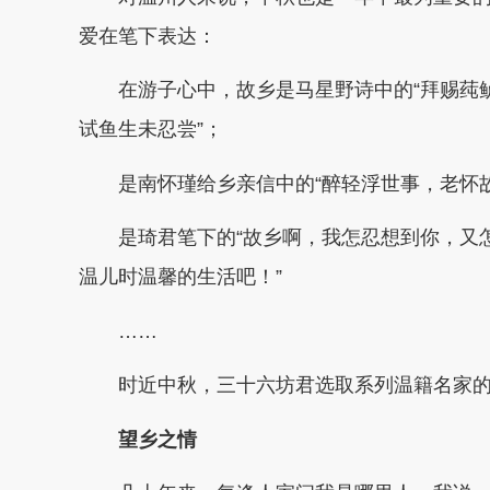
爱在笔下表达：
在游子心中，故乡是马星野诗中的“拜赐莼
试鱼生未忍尝”；
是南怀瑾给乡亲信中的“醉轻浮世事，老怀故
是琦君笔下的“故乡啊，我怎忍想到你，又
温儿时温馨的生活吧！”
……
时近中秋，三十六坊君选取系列温籍名家
望乡之情