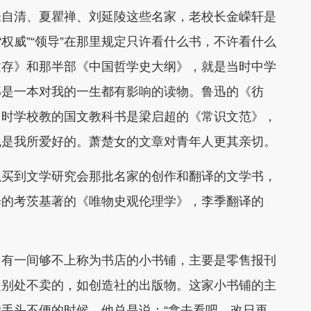
朱自清、夏瞿禅、刘延陵这些名家，老校长金嵘轩是
“权威”“领导”在那里规定只许看什么书，不许看什么
文存》和那半部《中国哲学史大纲》，就是当时中学
那是一本对我的一生都有影响的读物。
鲁迅的《彷
当时学校教的国文教科书是梁启超的《常识文范》，
也是我所爱好的。
萧楚女的文章对青年人更其亲切。
以买到文学研究会那批名家的创作和翻译的文学书，
译的考茨基著的《唯物史观伦理学》，李季翻译的
，有一间够不上称为书店的小书铺，主要是零售报刊
是别处不卖的，如创造社的出版物。
这家小书铺的主
我手头不便的时候，他总是说：
“拿去看吧，改日再