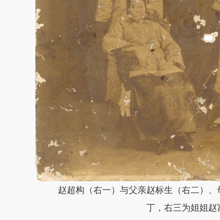
赵超构（右一）与父亲赵标生（右二）、
丁，右三为姐姐赵