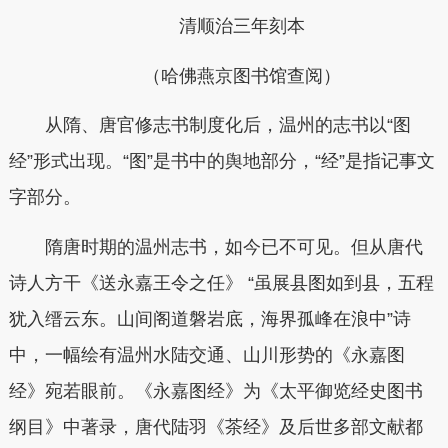
清顺治三年刻本
（哈佛燕京图书馆查阅）
从隋、唐官修志书制度化后，温州的志书以“图
经”形式出现。“图”是书中的舆地部分，“经”是指记事文
字部分。
隋唐时期的温州志书，如今已不可见。
但从
唐代
诗人方干《送永嘉王令之任》 “虽展县图如到县，五程
犹入缙云东。山间阁道磐岩底，海界孤峰在浪中”
诗
中，一幅绘有温州水陆交通、山川形势的《永嘉图
经》宛若眼前。
《永嘉图经》为《太平御览经史图书
纲目》中著录，唐代陆羽《茶经》及后世多部文献都