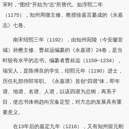
宋时，“图经”开始为“志”所替代。如淳熙二年
（1175），知州周徵主修、教授徐嘉言纂成的《永嘉
志》七卷。
南宋绍熙三年（1192），由知州宛陵（今安徽宣
城）孙懋主修、曹叔远编纂的《永嘉谱》24卷，是当
时较有水平的志书。
编纂者曹叔远（1159~1234），
瑞安人，是陈傅良的学生，绍熙元年（1190）进士，
历任礼部侍郎等职。
《永嘉谱》首创“四谱”体，即年
谱、地谱、名谱、人谱，以该四谱为总纲，再系子
目，使志书体例趋向完备定型，对方志的发展具有重
要意义。
在13年后的嘉定九年（1216），又有知州留元刚