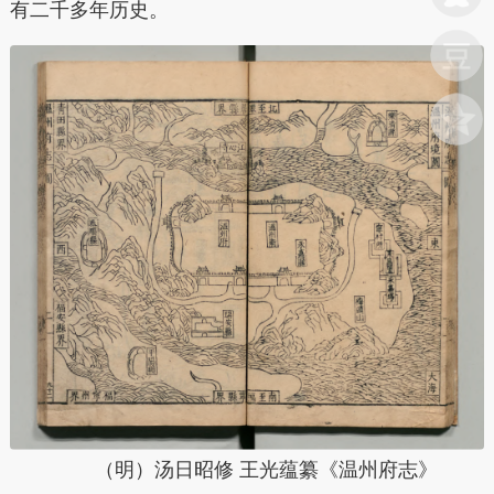
有二千多年历史。
（明
）
汤日昭修 王光蕴纂《温州府志
》