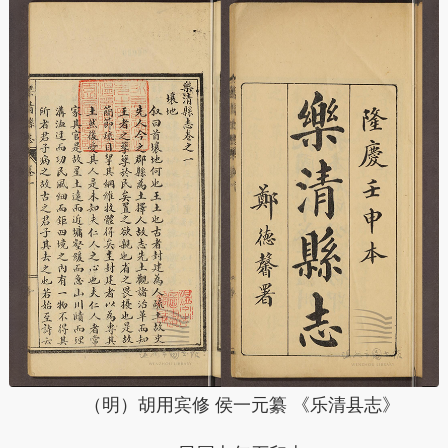
（明）胡用宾修 侯一元纂 《乐清县志》