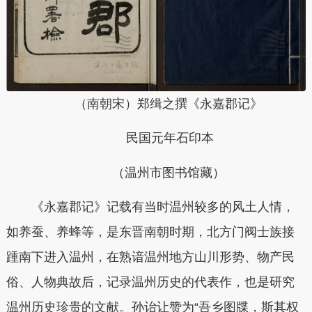
（南朝宋
）
郑缉之撰《
永嘉
郡记》
民国元年石印本
（温州市图书馆藏）
《永嘉郡记》记载有当时温州较多的风土人情，
如养蚕、养蜂等，是东晋南朝时期，北方门阀士族接
踵南下进入温州，在熟谙温州地方山川形势、物产民
俗、人物典故后，记录温州历史的代表作，也是研究
温州历史珍贵的文献。
孙诒让赞为“吾乡图牒，斯其权