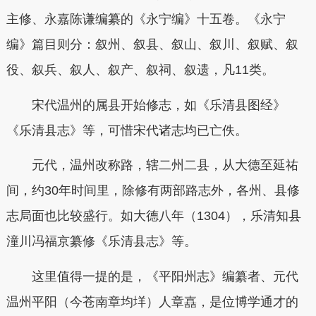
主修、永嘉陈谦编纂的《永宁编》十五卷。《永宁
编》篇目则分：叙州、叙县、叙山、叙川、叙赋、叙
役、叙兵、叙人、叙产、叙祠、叙遗，凡11类。
宋代温州的属县开始修志，如《乐清县图经》
《乐清县志》等，
可惜宋代诸志均已亡佚。
元代，温州改称路，辖二州二县，从大德至延祐
间，约30年时间里，除修有两部路志外，各州、县修
志局面也比较盛行。如
大德八年（1304），乐清知县
潼川冯福京纂修《乐清县志》等。
这里值得一提的是，《平阳州志》编纂者、元代
温州平阳（今苍南章均垟）人章嚞，是位博学通才的