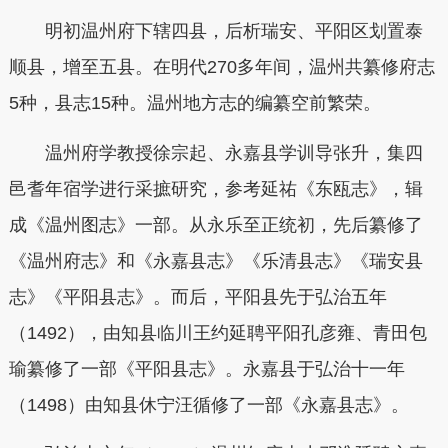
明初温州府下辖四县，后析瑞安、平阳区划置泰
顺县，增至五县。
在明代270多年间，温州共纂修府志
5种，县志15种。
温州地方志的编纂空前繁荣。
温州府学教授徐宗起、永嘉县学训导张升，集四
邑耆年宿学进行采摭研究，参考延祐《东瓯志》，辑
成《温州图志》一部。从永乐至正统初，先后纂修了
《温州府志》和《永嘉县志》《乐清县志》《瑞安县
志》《平阳县志》。而后，平阳县先于弘治五年
（1492），由知县临川王约延聘平阳孔彦雍、青田包
瑜纂修了一部《平阳县志》。永嘉县于弘治十一年
（1498）由知县休宁汪循修了一部《永嘉县志》。