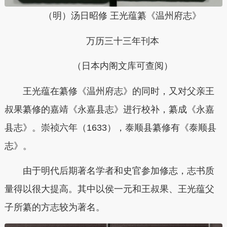
（明
）
汤日昭修 王光蕴纂《温州府志
》
万历
三十三年
刊本
（日本内阁文库可查阅）
王光蕴在纂修《温州府志》的同时，又对父亲王
叔果纂修的嘉靖《永嘉县志》进行校补，纂成《永嘉
县志》。
崇祯六年（1633），泰顺县纂修有《泰顺县
志》。
由于明代后期著名学者和史官参加修志，志书质
量得以很大提高。其中以侯一元和王叔果、王光蕴父
子所纂的方志较为著名。