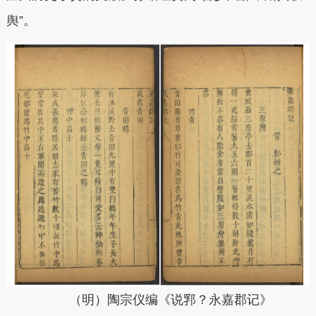
舆”。
（明）陶宗仪编
《说郛
？
永嘉郡记》