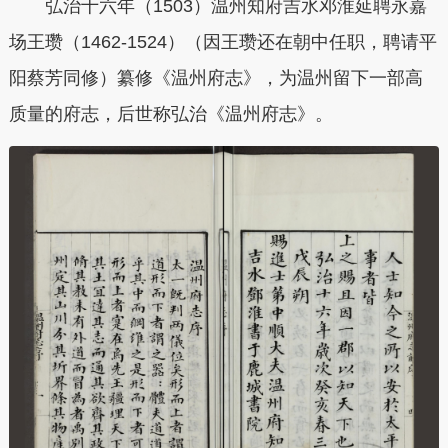
弘治十六年（1503）温州知府吉水邓淮延聘永嘉
场王瓒（1462-1524）
（因王瓒还在朝中任职，聘请平
阳蔡芳同修）
纂修《温州府志》，为温州留下一部高
质量的府志，后世称弘治《温州府志》。