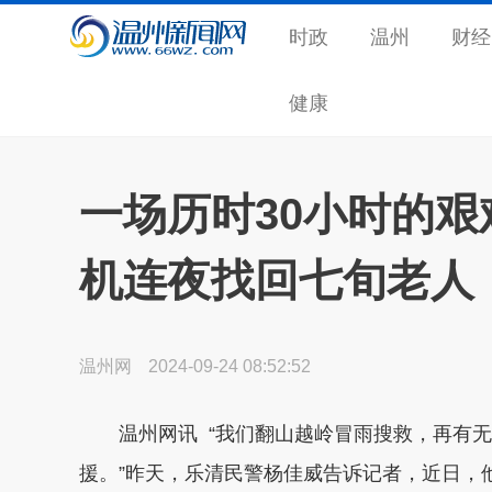
时政
温州
财经
健康
一场历时30小时的
机连夜找回七旬老人
温州网
2024-09-24 08:52:52
温州网讯 “我们翻山越岭冒雨搜救，再有
援。”昨天，乐清民警杨佳威告诉记者，近日，