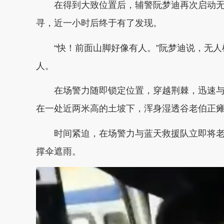
在得到大致位置后，辅警阮梦迪再次启动
寻，近一小时后终于有了发现。
“快！前面山脚好像有人。”阮梦迪说，无
人。
在场警力随即锁定位置，穿越荆棘，迅速
在一处近两米高的土坡下，浑身湿透谷老伯正
时间紧迫，在场警力与蓝天救援队立即将
撑伞遮雨。