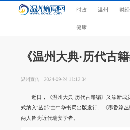
时政
温州
财经
健康
《温州大典·历代古
温州宣传
2024-09-24 11:12:34
近日，《温州大典·历代古籍编》又添新成
式纳入“丛部”由中华书局出版发行。
《墨香簃丛
两人皆为近代瑞安学者。