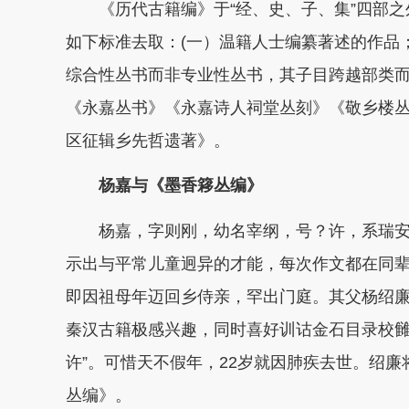
《历代古籍编》于“经、史、子、集”四部之
如下标准去取：
(一）温籍人士编纂著述的作品
综合性丛书而非专业性丛书，其子目跨越部类
《永嘉丛书》《永嘉诗人祠堂丛刻》《敬乡楼
区征辑乡先哲遗著》。
杨嘉与《墨香簃丛编》
杨嘉，字则刚，幼名宰纲，号？许，系瑞安
示出与平常儿童迥异的才能，每次作文都在同辈
即因祖母年迈回乡侍亲，罕出门庭。其父杨绍
秦汉古籍极感兴趣，同时喜好训诂金石目录校雠
许”。可惜天不假年，22岁就因肺疾去世。绍
丛编》。