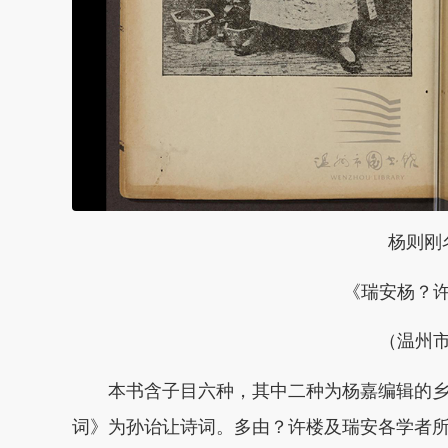
杨则刚
《瑞安杨？
（温州
本书含子目六种，其中二种为杨嘉编辑的
词》为孙诒让诗词。多由？许楼及瑞安各学者