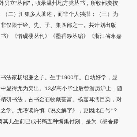
外另立“丛部”，收录温州地方类丛书，所收部类按
；
（二）汇集多人著述，而非个人独撰；
（三）为
而非仅限于经、史、子、集四部之一。
共计划出版
丛书》《惜砚楼丛刊》《墨香簃丛编》《浙江省永嘉
书法家杨绍廉之子。生于1900年。自幼好学，显
中显得尤为突出。13岁高小毕业后曾游历沪上，随
廉精研书法，古书金石收藏甚富。杨嘉耳濡目染，对
之学。尤嗜读许慎《说文解字》，更因此自号“？
廉将其儿生前已成书稿五种编集付刻，是为《墨香簃