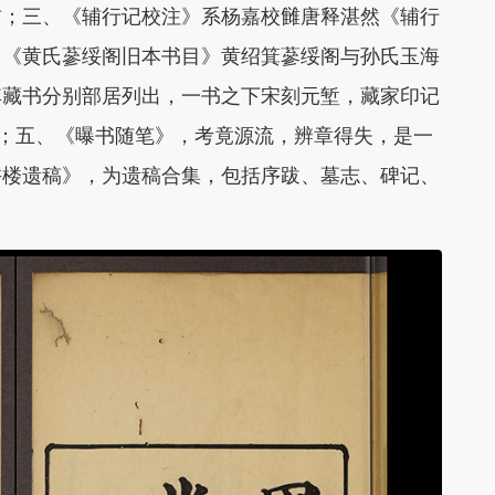
首；三、《辅行记校注》系杨嘉校雠唐释湛然《辅行
、《黄氏蔘绥阁旧本书目》黄绍箕蔘绥阁与孙氏玉海
其藏书分别部居列出，一书之下宋刻元堑，藏家印记
种；五、《曝书随笔》，考竟源流，辨章得失，是一
许楼遗稿》，为遗稿合集，包括序跋、墓志、碑记、