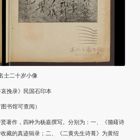
名士二十岁小像
许哀挽录》民国石印本
市图书馆可查阅）
乡贤著作，四种为杨嘉撰写。分别为：一、《籀庼诗
所收藏的真迹辑录；二、《二黄先生诗葺》为黄绍