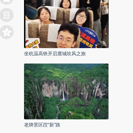
坐杭温高铁开启鹿城吹风之旅
老牌景区蹚“新”路