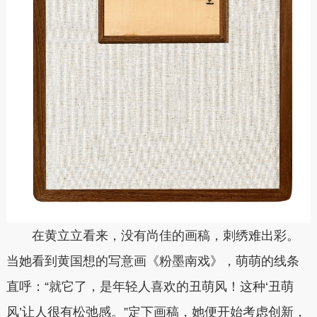
在黄立立看来，没有尚佳的画稿，刺绣难出彩。
当她看到黄国想的写意画《粉墨南戏》，萌萌的线条
直呼：“就它了，是年轻人喜欢的丑萌风！这种‘丑萌
风’让人很有松弛感。”定下
画稿
，她便开始考虑创新，