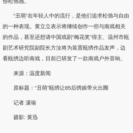
份松弛感。
“丑萌”在年轻人中的流行，是他们追求松弛与自由
的一种表现。黄立立表示将继续创作一些与南戏相关
的作品，甚至还想请中国戏剧“梅花奖”得主、温州市瓯
剧艺术研究院副院长方汝将为装置瓯绣作品发声，边
看瓯
绣边听南戏，目前已研发了一款南戏户外音响。
来源：温度新闻
原标题：
“丑萌”瓯绣让85后绣娘带火出圈
记者
潇瑜
摄影:
黄迅
本文转自：
温州新闻网 66wz.com