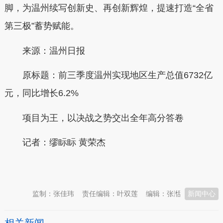
脚，为温州续写创新史、再创新辉煌，提速打造“全省
第三极”蓄势赋能。
来源：温州日报
原标题：前三季度温州实现地区生产总值6732亿
元，同比增长6.2%
项目为王，以决战之势交出全年高分答卷
记者：
缪眎眎 黄荣杰
本文转自：
温州新闻网 66wz.com
监制：张佳玮
责任编辑：叶双莲
编辑：张湉
新闻中心