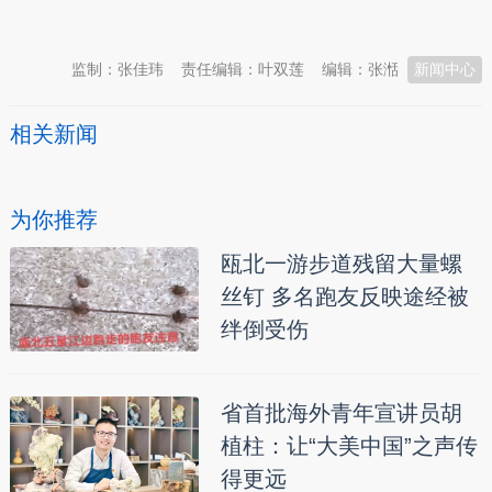
本文转自：
温州新闻网 66wz.com
监制：张佳玮
责任编辑：叶双莲
编辑：张湉
新闻中心
相关新闻
为你推荐
瓯北一游步道残留大量螺
丝钉 多名跑友反映途经被
绊倒受伤
省首批海外青年宣讲员胡
植柱：让“大美中国”之声传
得更远