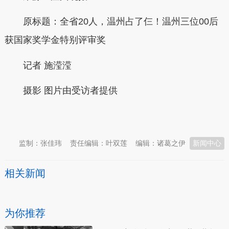
原标题：
全省20人，温州占了仨！温州三位00后
获国家奖学金特别评审奖
记者 施滢滢
摄影
图片由受访者提供
本文转自：
温州新闻网 66wz.com
监制：张佳玮
责任编辑：叶双莲
编辑：诸葛之伊
新闻中心
相关新闻
为你推荐