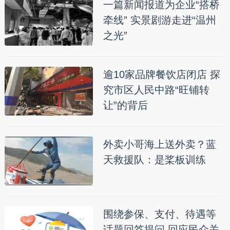
一篇新闻报道为企业“搭桥
牵线” 实景剧游走进“温州
之光”
逾10家品牌餐饮店闭店 探
究市区人民中路“旺铺转
让”的背后
外卖小哥海上送外卖？蓝
天救援队：是桨板训练
围绕参保、支付、待遇等
话题回答提问 回应民众关