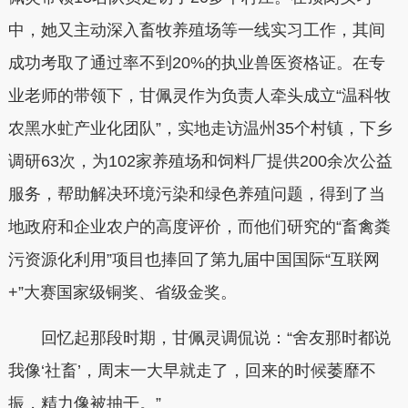
中，她又主动深入畜牧养殖场等一线实习工作，其间
成功考取了通过率不到20%的执业兽医资格证。在专
业老师的带领下，甘佩灵作为负责人牵头成立“温科牧
农黑水虻产业化团队”，实地走访温州35个村镇，下乡
调研63次，为102家养殖场和饲料厂提供200余次公益
服务，帮助解决环境污染和绿色养殖问题，得到了当
地政府和企业农户的高度评价，而他们研究的“畜禽粪
污资源化利用”项目也捧回了第九届中国国际“互联网
+”大赛国家级铜奖、省级金奖。
回忆起那段时期，甘佩灵调侃说：“舍友那时都说
我像‘社畜’，周末一大早就走了，回来的时候萎靡不
振，精力像被抽干。”