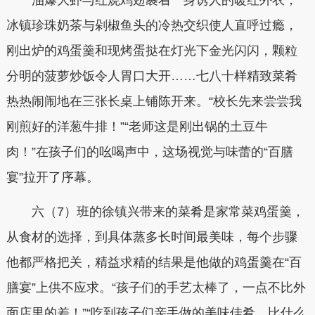
冰镇珍珠奶茶与剁椒鱼头的冷热交织使人直呼过瘾，
刚出炉的鸡蛋羹和现烤蛋挞在灯光下金光闪闪，颗粒
分明的菠萝炒饭令人胃口大开……七八十样精致菜肴
热热闹闹地在三张长桌上铺陈开来。“校长先来尝尝我
刚煎好的洋葱牛排！”“老师这是刚出锅的土豆牛
肉！”在孩子们的吆喝声中，这场视觉与味蕾的“百膳
宴”拉开了序幕。
六（7）班的徐镇兴带来的菜肴是家常菜鸡蛋羹，
从食材的选择，到具体蒸多长时间最美味，每个步骤
他都严格把关，精益求精的结果是他做的鸡蛋羹在“百
膳宴”上供不应求。“孩子们的手艺太棒了，一点不比外
面店里的差！”“吃到孩子们亲手做的美味佳肴，比什么