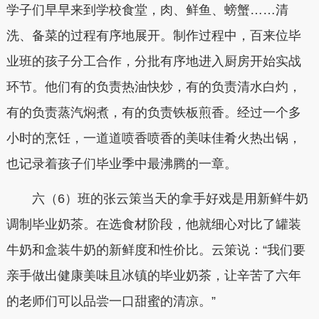
学子们早早来到学校食堂，肉、鲜鱼、螃蟹……清
洗、备菜的过程有序地展开。制作过程中，百来位毕
业班的孩子分工合作，分批有序地进入厨房开始实战
环节。他们有的负责热油快炒，有的负责清水白灼，
有的负责蒸汽焖煮，有的负责铁板煎香。经过一个多
小时的烹饪，一道道喷香喷香的美味佳肴火热出锅，
也记录着孩子们毕业季中最沸腾的一章。
六（6）班的张云策当天的拿手好戏是用新鲜牛奶
调制毕业奶茶。在选食材阶段，他就细心对比了罐装
牛奶和盒装牛奶的新鲜度和性价比。云策说：“我们要
亲手做出健康美味且冰镇的毕业奶茶，让辛苦了六年
的老师们可以品尝一口甜蜜的清凉。”