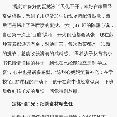
“提前准备好的蛋挞液半天化不开，幸好在家里经
常做蛋挞，想到了用鸡蛋加牛奶现场调配蛋挞液，最
后还是烤出了香喷喷的蛋挞。”六（8）班的陈甜心说，
自己第一次上“百膳”课程，开火倒油都会紧张，现在煎
炒蒸煮都游刃有余，对她而言，每次做菜都是一次新
的挑战，总能收获满满的成就感。“看着孩子从背着小
书包懵懵懂懂的样子，到现在已经能独立烹制‘毕业
宴’，心中也是诸多感慨。”陈甜心妈妈笑着补充：在学
校“百膳”课程的带动下，孩子在家中也经常做菜，下班
后收到孩子爱的反馈，感觉特别欣慰。
定格“食”光：细挑食材精烹饪
油爆大虾与红烧鸡翅裹着一身诱人的暖红外衣，