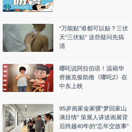
“万能贴”谁都可以贴？三伏
天“三伏贴” 这些疑问先搞
清
哪吒说阿拉伯语！温籍华
侨施克俊助推《哪吒2》在
中东上映
95岁画家金家骥“梦回家山
满目情” 策展人讲述画展背
后跨越40年的“忘年交故事”