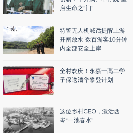
启生命之“门”
特警无人机喊话提醒上游
开闸放水 数百游客10分钟
内全部安全上岸
全村欢庆！永嘉一高二学
子保送清华攀登计划
这位乡村CEO，激活西
岑“一池春水”