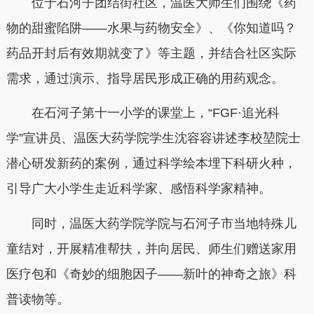
位于石河子团结街社区，温医大师生们围绕《药
物的甜蜜陷阱——水果与药物安全》、《你知道吗？
药品开封后有效期就变了》等主题，并结合社区实际
需求，通过演示、指导居民形成正确的用药观念。
在石河子第十一小学的课堂上，“FGF·追光科
学”宣讲员、温医大药学院学生沈容容讲述李校堃院士
潜心研发新药的案例，通过科学绘本埋下科研火种，
引导广大小学生走近科学家、感悟科学家精神。
同时，温医大药学院学院与石河子市当地特殊儿
童结对，开展精准帮扶，并向居民、师生们赠送家用
医疗包和《奇妙的细胞因子——新叶的神奇之旅》科
普读物等。