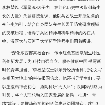
李校堃以《军垦魂·因子力：在红色历史中汲取创新生
长的力量》为题讲授党课。他以兵团战士开垦边疆的
奋斗史为引，结合自身团队在生长因子药物研发领域
的突破历程，诠释了兵团精神与科学精神的内在共
鸣。温医大与石河子大学药学院师生们围着听讲。
“深化东西部高校合作，传承红色基因赋能生物医
药创新发展，为‘科技自强自立、服务健康中国’书写新
时代青年担当。”李校堃院士以亲身经历诠释“把论文写
在祖国大地上”的科技报国信念。他还指导学生们，要
以垦荒精神砺初心，勇闯科研“无人区”；以国家战略为
引领，将个人理想融入国家发展的格局，推进“一带一
路”建设；要推动药学知识科普惠及边疆群众，践行社