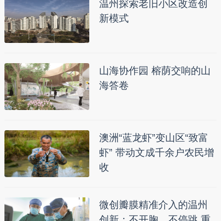
温州探索老旧小区改造创
新模式
山海协作园 榕荫交响的山
海答卷
澳洲“蓝龙虾”变山区“致富
虾” 带动文成千余户农民增
收
微创瓣膜精准介入的温州
创新：不开胸、不停跳 重