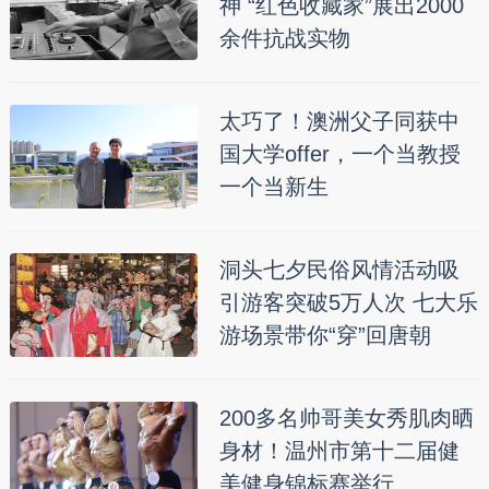
神 “红色收藏家”展出2000
余件抗战实物
太巧了！澳洲父子同获中
国大学offer，一个当教授
一个当新生
洞头七夕民俗风情活动吸
引游客突破5万人次 七大乐
游场景带你“穿”回唐朝
200多名帅哥美女秀肌肉晒
身材！温州市第十二届健
美健身锦标赛举行