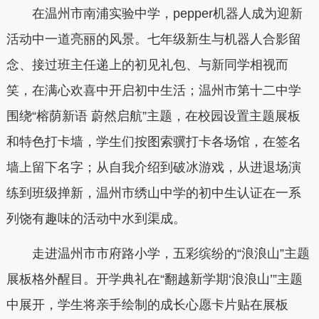
在温州市南浦实验中学，pepper机器人成为迎新
活动中一道亮丽的风景。七年级新生与机器人合影留
念、接过班主任递上的初见礼包、与新同学相视而
笑，在满心欢喜中开启初中生活；温州市第十二中学
围绕“榕荫新语 蔚然启航”主题，在校园设置主题展板
和特色打卡墙，学生们按图索骥打卡各场馆，在签名
墙上留下名字；从自我介绍到破冰游戏，从进退场演
练到班级掸新，温州市绣山中学的初中生认证在一系
列饶有趣味的活动中水到渠成。
走进温州市市府路小学，五彩缤纷的“浪浪山”主题
展板格外醒目。开学典礼在“翻越新学期‘浪浪山’”主题
中展开，学生将亲手绘制的成长心愿卡片贴在展板