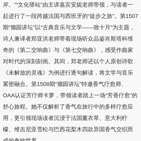
岸。”“文化驿站”由主讲嘉宾安妮老师带领，与读者一
起进行了一段跨越法国与西班牙的“徒步之旅”。第1507
期“籀园讲坛”以“古典音乐与文学——致十月”为主题，
诗人兼译者郑亚洪老师带着现场听众品鉴肖斯塔科维
奇的《第二交响曲》与《第七交响曲》，感受作曲家
对时代的深刻刻画。其间，郑老师还以个人原创诗歌
《未解放的灵魂》为例进行逐句解读，将文学与音乐
紧密融合。第1508期“籀园讲坛”特邀香气疗愈师、
OAA认证芳疗师卡萝，带领读者踏上一场“芳香疗愈”的
舒心旅程。她不仅解析了香气在旅行中的多样疗愈应
用，更引领现场读者沉浸于法国薰衣草、意大利柠
檬、维吉尼亚雪松与巴西花梨木四款异国香气交织而
成的奇妙世界。