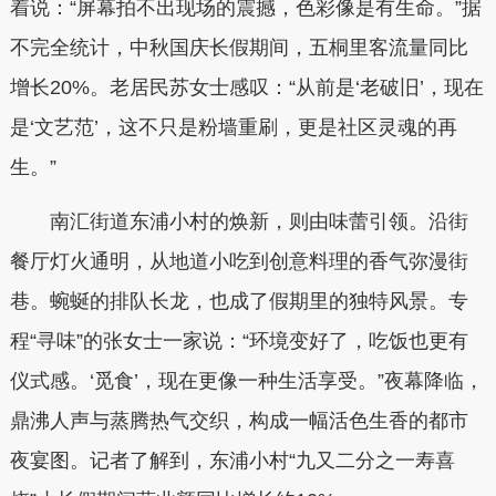
着说：“屏幕拍不出现场的震撼，色彩像是有生命。”据
不完全统计，中秋国庆长假期间，五桐里客流量同比
增长20%。老居民苏女士感叹：“从前是‘老破旧’，现在
是‘文艺范’，这不只是粉墙重刷，更是社区灵魂的再
生。”
南汇街道东浦小村的焕新，则由味蕾引领。沿街
餐厅灯火通明，从地道小吃到创意料理的香气弥漫街
巷。蜿蜒的排队长龙，也成了假期里的独特风景。专
程“寻味”的张女士一家说：“环境变好了，吃饭也更有
仪式感。‘觅食’，现在更像一种生活享受。”夜幕降临，
鼎沸人声与蒸腾热气交织，构成一幅活色生香的都市
夜宴图。记者了解到，东浦小村“九又二分之一寿喜