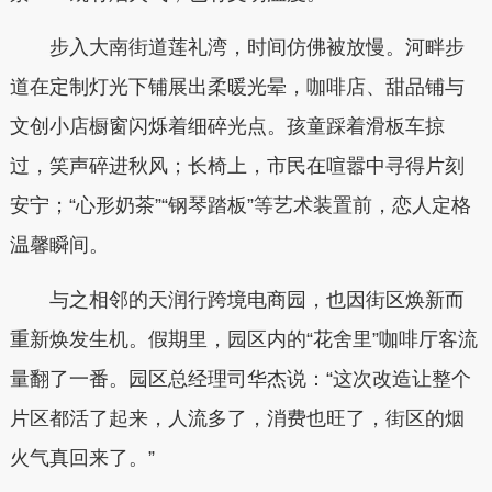
步入大南街道莲礼湾，时间仿佛被放慢。河畔步
道在定制灯光下铺展出柔暖光晕，咖啡店、甜品铺与
文创小店橱窗闪烁着细碎光点。孩童踩着滑板车掠
过，笑声碎进秋风；长椅上，市民在喧嚣中寻得片刻
安宁；“心形奶茶”“钢琴踏板”等艺术装置前，恋人定格
温馨瞬间。
与之相邻的天润行跨境电商园，也因街区焕新而
重新焕发生机。假期里，园区内的“花舍里”咖啡厅客流
量翻了一番。园区总经理司华杰说：“这次改造让整个
片区都活了起来，人流多了，消费也旺了，街区的烟
火气真回来了。”