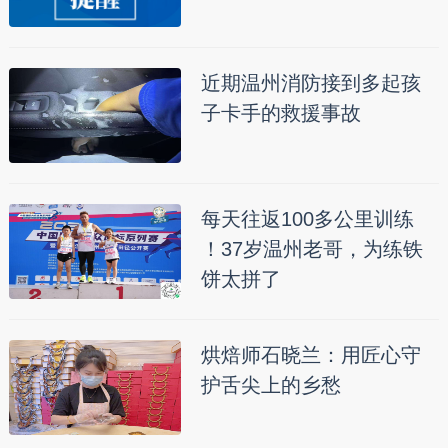
近期温州消防接到多起孩
子卡手的救援事故
每天往返100多公里训练
！37岁温州老哥，为练铁
饼太拼了
烘焙师石晓兰：用匠心守
护舌尖上的乡愁