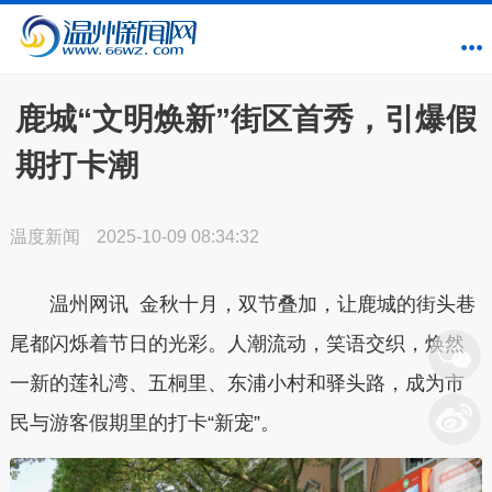
鹿城“文明焕新”街区首秀，引爆假
期打卡潮
温度新闻
2025-10-09 08:34:32
温州网讯 金秋十月，双节叠加，让鹿城的街头巷
尾都闪烁着节日的光彩。人潮流动，笑语交织，焕然
一新的莲礼湾、五桐里、东浦小村和驿头路，成为市
民与游客假期里的打卡“新宠”。