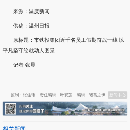
来源：温度新闻
供稿：
温州日报
原标题：
市铁投集团近千名员工假期奋战一线 以
平凡坚守绘就动人图景
记者 张晨
本文转自：
温州新闻网 66wz.com
监制：张佳玮
责任编辑：叶双莲
编辑：诸葛之伊
新闻中心
相关新闻