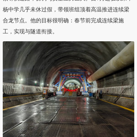
杨中学几乎未休过假，带领班组顶着高温推进连续梁
合龙节点。他的目标很明确：春节前完成连续梁施
工，实现与隧道衔接。