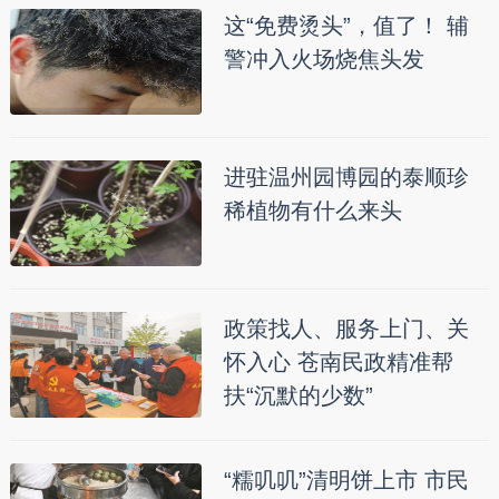
这“免费烫头”，值了！ 辅
警冲入火场烧焦头发
进驻温州园博园的泰顺珍
稀植物有什么来头
政策找人、服务上门、关
怀入心 苍南民政精准帮
扶“沉默的少数”
“糯叽叽”清明饼上市 市民