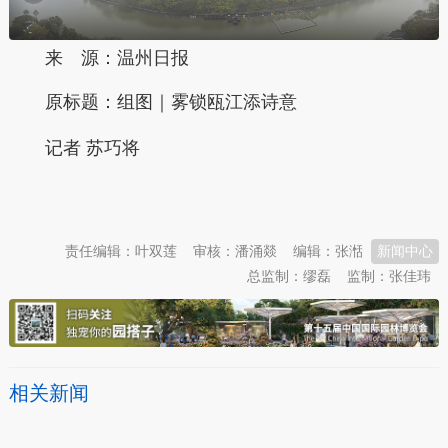
来 源：温州日报
原标题：
组图｜雾锁瓯江添诗意
记者 苏巧将
本文转自：
温州新闻网 66wz.com
责任编辑：叶双莲
审核：潘涌燚
编辑：张湉
新闻中心
总监制：缪磊
监制：张佳玮
相关新闻