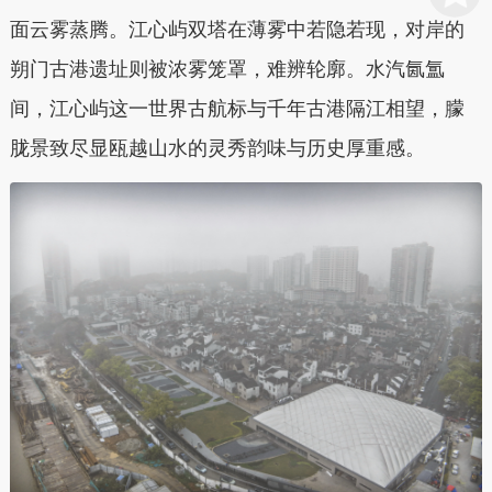
面云雾蒸腾。江心屿双塔在薄雾中若隐若现，对岸的
朔门古港遗址则被浓雾笼罩，难辨轮廓。水汽氤氲
间，江心屿这一世界古航标与千年古港隔江相望，朦
胧景致尽显瓯越山水的灵秀韵味与历史厚重感。