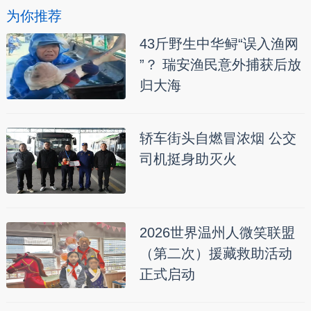
为你推荐
43斤野生中华鲟“误入渔网
”？ 瑞安渔民意外捕获后放
归大海
轿车街头自燃冒浓烟 公交
司机挺身助灭火
2026世界温州人微笑联盟
（第二次）援藏救助活动
正式启动