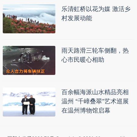
乐清虹桥以花为媒 激活乡
村发展动能
雨天路滑三轮车侧翻，热
心市民暖心相助
百余幅海派山水精品亮相
温州 “千嶂叠翠”艺术巡展
在温州博物馆启幕