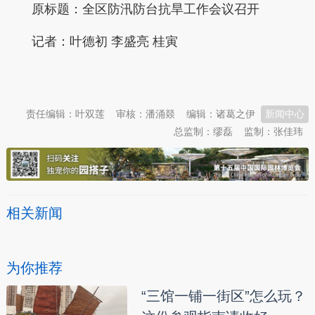
原标题：
全区防汛防台抗旱工作会议召开
记者：叶德初 李盛亮 桂寅
本文转自：
温州新闻网 66wz.com
责任编辑：叶双莲
审核：潘涌燚
编辑：诸葛之伊
新闻中心
总监制：缪磊
监制：张佳玮
相关新闻
为你推荐
“三馆一铺一街区”怎么玩？