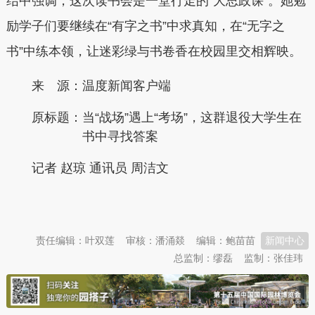
结中强调，这次读书会是一堂行走的“大思政课”。她勉
励学子们要继续在“有字之书”中求真知，在“无字之
书”中练本领，让迷彩绿与书卷香在校园里交相辉映。
来 源：温度新闻客户端
原标题：
当“战场”遇上“考场”，这群退役大学生在
书中寻找答案
记者 赵琼 通讯员 周洁文
本文转自：
温州新闻网 66wz.com
责任编辑：叶双莲
审核：潘涌燚
编辑：鲍苗苗
新闻中心
总监制：缪磊
监制：张佳玮