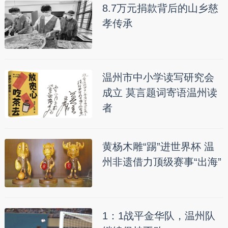
8.7万元捐款背后的山乡慈
孝传承
温州市中小学读写研究会
成立 莫言题词寄语温州读
者
黄杨木雕“踢”进世界杯 温
州非遗借力顶级赛事“出海”
1：1战平金华队，温州队