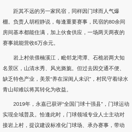
距其不远的另一家民宿，同样因门球而人气爆
棚。负责人胡程静说，每逢重要赛事，民宿的80余间
房间基本都能住满，加上伙食供应，一场两天两夜的
赛事就能营收6万余元。
岩上村依偎楠溪江，毗邻龙湾潭、石桅岩两大知
名景区，山清水秀、风光旖旎。但过去因交通不便、
缺乏特色产业，美景“养在深闺人未识”，村民守着绿水
青山却难以将其转化为收益。
2019年，永嘉已获评“全国门球十强县”，门球运动
实现全域普及。恰逢此时，门球领域专业人士主动对
接岩上村，提议建设标准化门球场、承办赛事，带动