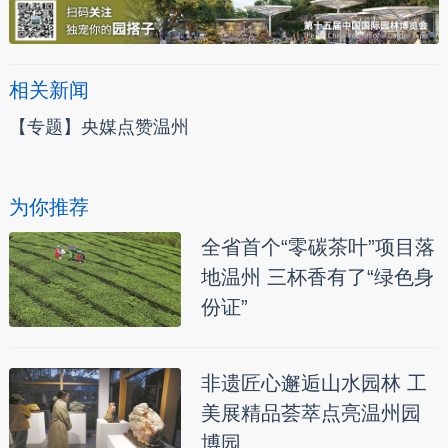
相关新闻
【专题】央媒点赞温州
为你推荐
全省首个“零碳茶叶”项目落
地温州 三杯香有了“绿色身
份证”
非遗匠心邂逅山水园林 工
美展精品荟萃点亮温州园
博园