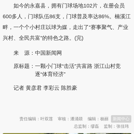
如今的永嘉县，拥有门球场地102片，在册会员
600多人，门球队伍86支，门球普及率达86%。楠溪江
畔，一个个小村庄以球为媒，走出了“赛事聚气、产业
兴村、全民共富”的特色之路。(完)
来 源：中国新闻网
原标题：
一颗小门球“击活”共富路 浙江山村竞
逐“体育经济”
记者 黄彦君 李彩云 陈胜豪
本文转自：
温州新闻网 66wz.com
责任编辑：叶双莲
审核：潘涌燚
编辑：杨丽
新闻中心
总监制：缪磊
监制：张佳玮