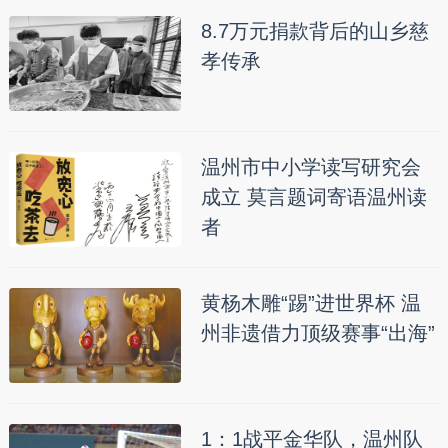
8.7万元捐款背后的山乡慈
孝传承
温州市中小学读写研究会
成立 莫言题词寄语温州读
者
黄杨木雕“踢”进世界杯 温
州非遗借力顶级赛事“出海”
1：1战平金华队，温州队