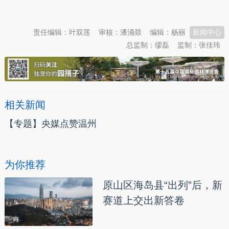
本文转自：
温州新闻网 66wz.com
责任编辑：叶双莲
审核：潘涌燚
编辑：杨丽
新闻中心
总监制：缪磊
监制：张佳玮
相关新闻
【专题】央媒点赞温州
为你推荐
原山区海岛县“出列”后，新
赛道上交出新答卷