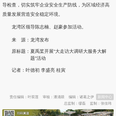
导检查，切实筑牢企业安全生产防线，为区域经济高
质量发展营造安全稳定环境。
龙湾区领导陈志楠、赵豪参加活动。
来 源：龙湾发布
原标题：
夏禹桨开展“大走访大调研大服务大解
题”活动
记者：叶德初 李盛亮 桂寅
本文转自：
温州新闻网 66wz.com
责任编辑：叶双莲
审核：潘涌燚
编辑：诸葛之伊
新闻中心
总监制：缪磊
监制：张佳玮