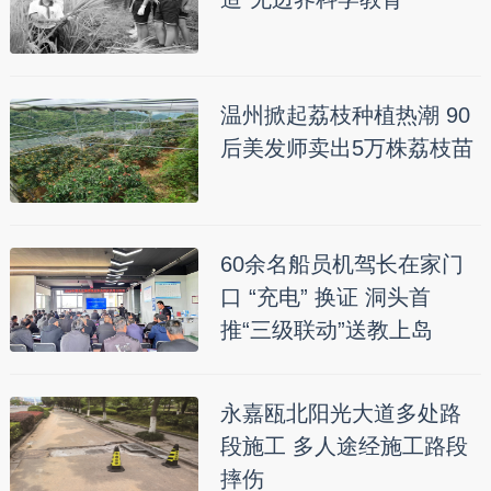
温州掀起荔枝种植热潮 90
后美发师卖出5万株荔枝苗
60余名船员机驾长在家门
口 “充电” 换证 洞头首
推“三级联动”送教上岛
永嘉瓯北阳光大道多处路
段施工 多人途经施工路段
摔伤