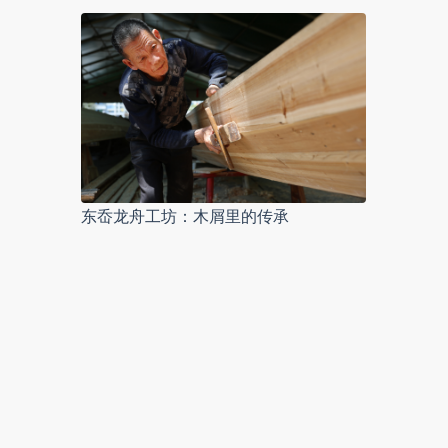
东岙龙舟工坊：木屑里的传承