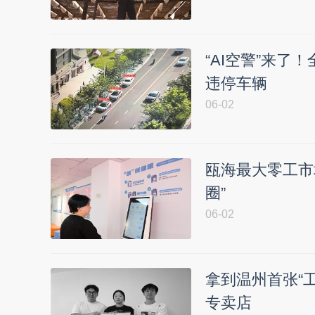
“AI空警”来了
违停车辆
06-02
瓯海最大零工市
圈”
06-02
拿到温州首张“工
专卖店