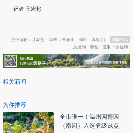
记者 王宏彬
本文转自：
温州新闻网 66wz.com
责任编辑：叶双莲
审核：潘涌燚
编辑：诸葛之伊
新闻中心
总监制：缪磊
监制：张佳玮
相关新闻
为你推荐
全市唯一！温州园博园
（南园）入选省级试点