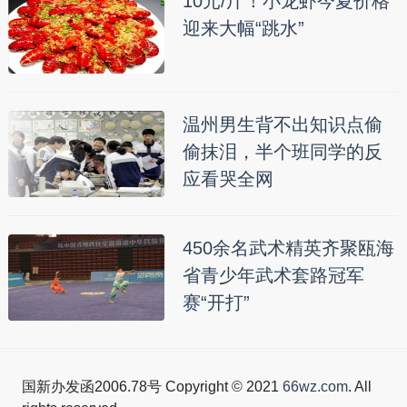
10元/斤！小龙虾今夏价格
迎来大幅“跳水”
温州男生背不出知识点偷
偷抹泪，半个班同学的反
应看哭全网
450余名武术精英齐聚瓯海
省青少年武术套路冠军
赛“开打”
国新办发函2006.78号 Copyright © 2021
66wz.com
. All