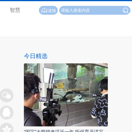
智慧
读报
今日精选
“国宝”大熊猫来温近一年 听保育员讲宝