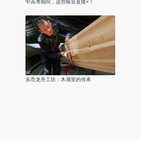
中高考期间，这些噪音直接×！
东岙龙舟工坊：木屑里的传承