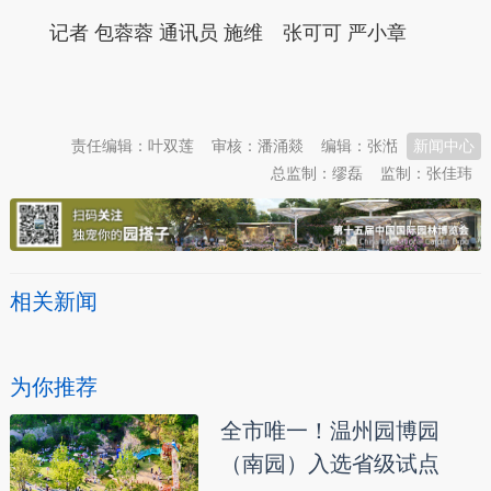
记者 包蓉蓉 通讯员 施维 张可可 严小章
本文转自：
温州新闻网 66wz.com
责任编辑：叶双莲
审核：潘涌燚
编辑：张湉
新闻中心
总监制：缪磊
监制：张佳玮
相关新闻
为你推荐
全市唯一！温州园博园
（南园）入选省级试点