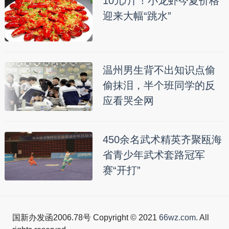
10元/斤！小龙虾今夏价格
迎来大幅“跳水”
温州男生背不出知识点偷
偷抹泪，半个班同学的反
应看哭全网
450余名武术精英齐聚瓯海
省青少年武术套路冠军
赛“开打”
国新办发函2006.78号 Copyright © 2021
66wz.com
. All