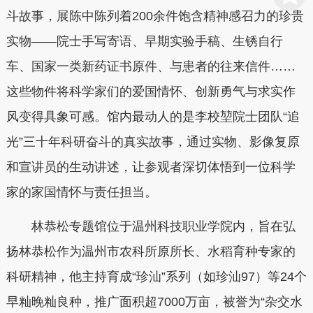
斗故事，展陈中陈列着200余件饱含精神感召力的珍贵
实物——院士手写寄语、早期实验手稿、生锈自行
车、国家一类新药证书原件、与患者的往来信件……
这些物件将科学家们的爱国情怀、创新勇气与求实作
风变得具象可感。馆内最动人的是李校堃院士团队“追
光”三十年科研奋斗的真实故事，通过实物、影像复原
和宣讲员的生动讲述，让参观者深切体悟到一位科学
家的家国情怀与责任担当。
林恭松专题馆位于温州科技职业学院内，旨在弘
扬林恭松作为温州市农科所原所长、水稻育种专家的
科研精神，他主持育成“珍汕”系列（如珍汕97）等24个
早籼晚籼良种，推广面积超7000万亩，被誉为“杂交水