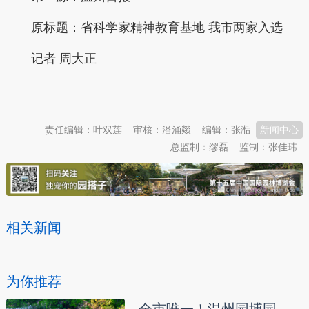
原标题：
省科学家精神教育基地 我市两家入选
记者 周大正
本文转自：
温州新闻网 66wz.com
责任编辑：叶双莲
审核：潘涌燚
编辑：张湉
新闻中心
总监制：缪磊
监制：张佳玮
相关新闻
为你推荐
全市唯一！温州园博园