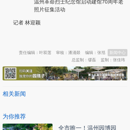
温州革命烈士纪念馆启动建馆70周年老
照片征集活动
记者 林迎颖
本文转自：
温州新闻网 66wz.com
责任编辑：叶双莲
审核：潘涌燚
编辑：张湉
新闻中心
总监制：缪磊
监制：张佳玮
相关新闻
为你推荐
全市唯一！温州园博园