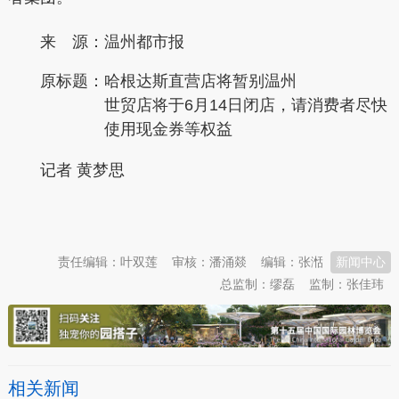
来 源：温州都市报
原标题：
哈根达斯直营店将暂别温州
世贸店将于6月14日闭店，请消费者尽快
使用现金券等权益
记者 黄梦思
本文转自：
温州新闻网 66wz.com
责任编辑：叶双莲
审核：潘涌燚
编辑：张湉
新闻中心
总监制：缪磊
监制：张佳玮
相关新闻