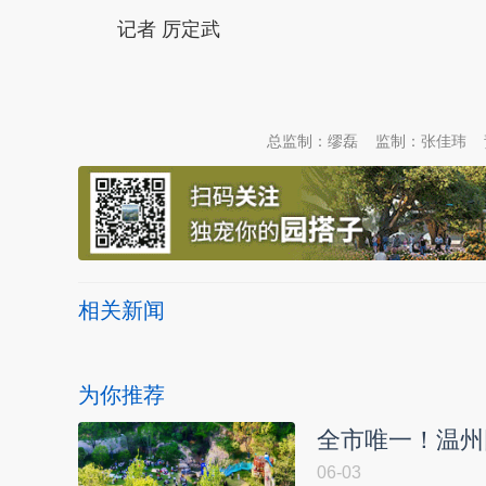
记者 厉定武
本文转自：
温州新闻网 66wz.com
总监制：缪磊
监制：张佳玮
相关新闻
为你推荐
全市唯一！温州
06-03