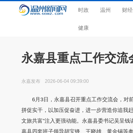
时政
温州
财经
健康
永嘉县重点工作交流
永嘉发布
2026-06-04 09:39:00
6
月3日，永嘉县召开重点工作交流会，对
拼促实干，以加压促奋进，进一步营造你追我赶
文旅共富”注入更强动能。永嘉县委书记吴呈钱
嘉县四套班子领导胡宝锋、王晓雄、黄金锡等