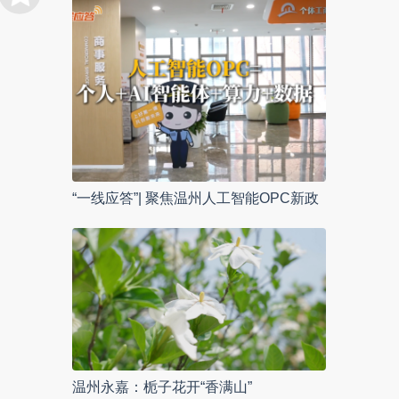
“一线应答”| 聚焦温州人工智能OPC新政
温州永嘉：栀子花开“香满山”