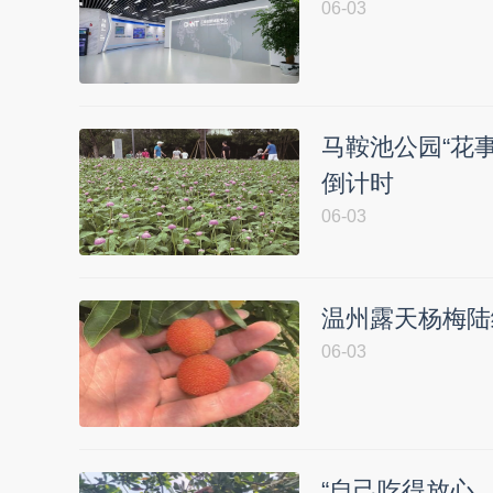
06-03
马鞍池公园“花事
倒计时
06-03
温州露天杨梅陆
06-03
“自己吃得放心，