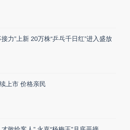
接力”上新 20万株“乒乓千日红”进入盛放
续上市 价格亲民
才敢给客人” 永嘉“杨梅王”月底开摘