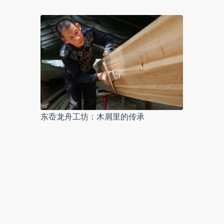
东岙龙舟工坊：木屑里的传承