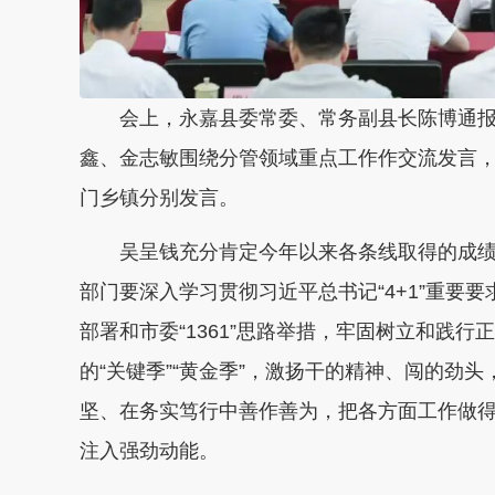
会上，永嘉县委常委、常务副县长陈博通
鑫、金志敏围绕分管领域重点工作作交流发言
门乡镇分别发言。
吴呈钱充分肯定今年以来各条线取得的成
部门要深入学习贯彻习近平总书记“4+1”重要要求
部署和市委“1361”思路举措，牢固树立和践
的“关键季”“黄金季”，激扬干的精神、闯的劲
坚、在务实笃行中善作善为，把各方面工作做
注入强劲动能。