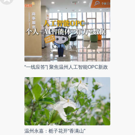
“一线应答”| 聚焦温州人工智能OPC新政
温州永嘉：栀子花开“香满山”