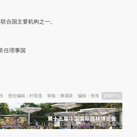
。
联合国主要机构之一。
常任理事国
玮
责任编辑：叶双莲
审核：潘涌燚
编辑：张湉
新闻中心