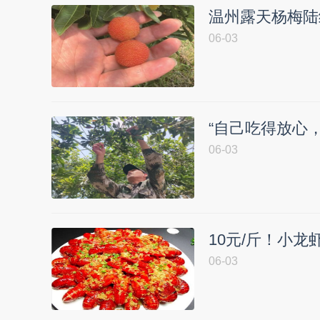
温州露天杨梅陆
06-03
“自己吃得放心，
06-03
10元/斤！小龙
06-03