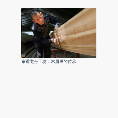
东岙龙舟工坊：木屑里的传承