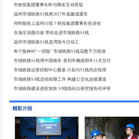
市铁投集团董事长昨与网友互动答疑
温州市域铁路S1线将2017年底建成通车
何时能坐上温州S1线？铁投集团董事长告诉你
在场互动微访谈 带你走进市域铁路S1线
温州市域铁路S1线龙湾段今日动工
有个险种叫“一切险” 市域铁路S1线花数千万投保
市域铁路S1线用中国南车 首列车辆或明年11月交付
市域铁路运营控制中心奠基 计划与S1线同步投用
市域铁路S3线启动前期工作 构建公交化连接通道
市域铁路建设进程加快 S3线线站位研究报告经评审
精彩片段