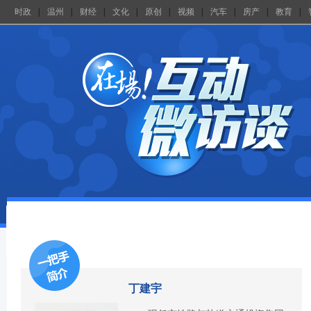
时政
|
温州
|
财经
|
文化
|
原创
|
视频
|
汽车
|
房产
|
教育
|
丁建宇