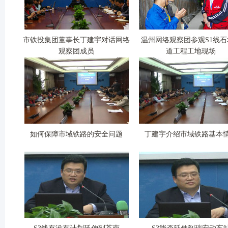
市铁投集团董事长丁建宇对话网络
温州网络观察团参观S1线石
观察团成员
道工程工地现场
如何保障市域铁路的安全问题
丁建宇介绍市域铁路基本