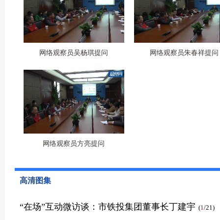
网络观察员吴杨琪提问
网络观察员朱春祥提问
网络观察员方亮提问
高清图集
“在场”互动微访谈：市铁投集团董事长丁建宇
(
1
/21)