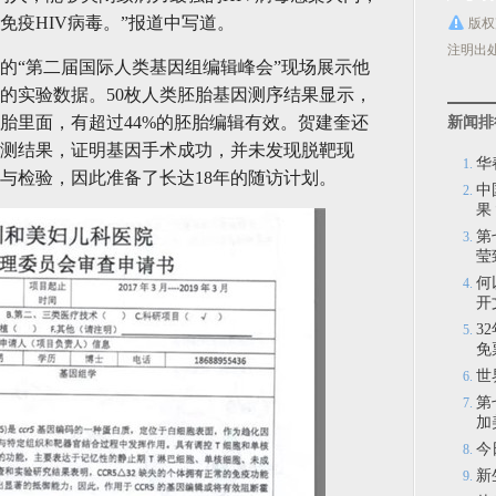
免疫HIV病毒。”报道中写道。
版权
注明出
的“第二届国际人类基因组编辑峰会”现场展示他
的实验数据。50枚人类胚胎基因测序结果显示，
胎里面，有超过44%的胚胎编辑有效。贺建奎还
新闻排
测结果，证明基因手术成功，并未发现脱靶现
华
与检验，因此准备了长达18年的随访计划。
中
果
第
莹
何
开
3
免
世
第
加
今
新