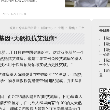
，并及时向社会公开结果。
2018-11-27 11:07:00
首页
>
您当前的位置 ：
新闻中心
>
专题
>
聚焦
>
正文
每日聚
基因“天然抵抗艾滋病”
【聚
【聚
【聚
辑婴儿于11月在中国健康诞生。这对双胞胎的一个
一定是
然抵抗艾滋病。这是世界首例免疫艾滋病的基因
【聚
技术用于疾病预防领域实现历史性突破。”
一个人
【聚
疫艾滋病基因编辑婴儿在中国诞生”的消息，引起热
意
学生物系副教授贺建奎带领团队完成，并由深圳
因，而CCR5基因是HIV(即艾滋病，下同)病毒入
前资料显示，在北欧人群里面有约10%的人天然
的人，能够关闭致病力最强的HIV病毒感染大门，