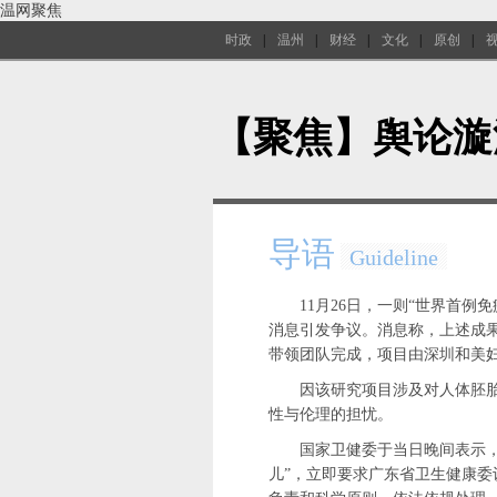
温网聚焦
时政
|
温州
|
财经
|
文化
|
原创
|
【聚焦】舆论漩
导语
Guideline
11月26日，一则“世界首例
消息引发争议。消息称，上述成
带领团队完成，项目由深圳和美
因该研究项目涉及对人体胚
性与伦理的担忧。
国家卫健委于当日晚间表示
儿”，立即要求广东省卫生健康