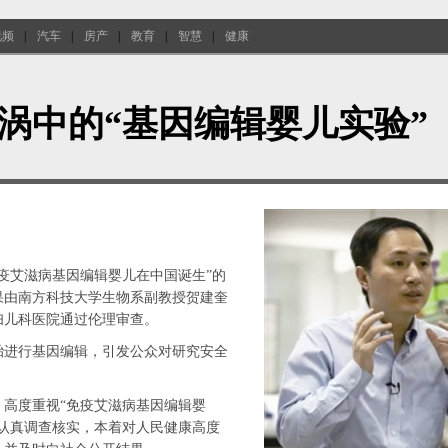
视频
|
汽车
|
房产
|
教育
|
智慧
|
健康
涡中的“基因编辑婴儿实验”
免疫艾滋病基因编辑婴儿在中国诞生”的
果由南方科技大学生物系副教授贺建奎
妇儿科医院通过伦理审查。
胎进行基因编辑，引发公众对研究安全
，高度重视“免疫艾滋病基因编辑婴
委认真调查核实，本着对人民健康高度