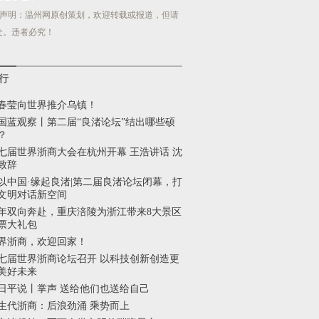
声明：温州网原创策划，欢迎转载或报道，但请
处。违者必究！
行
春莹向世界推介乌镇！
国蓝观察丨第二届“良渚论坛”结出哪些硕
？
七届世界浙商大会在杭州开幕 王浩讲话 沈
致辞
以中国·缘起良渚|第二届良渚论坛闭幕，打
文明对话新空间
2年双向奔赴，重庆涪陵为浙江带来8大景区
票大礼包
界浙商，欢迎回家！
七届世界浙商论坛召开 以科技创新创造更
美好未来
日平说丨掌声 送给他们也送给自己
生代浙商：后浪劲涌 乘势而上