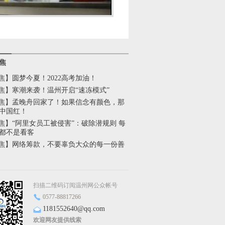
焦
焦】圆梦今夏！2022高考加油！
焦】寒潮来袭！温州开启“速冻模式”
焦】孟晚舟回家了！如果信念有颜色，那
中国红！
焦】“阿里女员工被侵害”：破除潜规则 每
都不是看客
焦】网络筹款，不要辜负大众的每一份善
扫描二维码订阅温州网公众帐号
0577-88817266
1181552640@qq.com
欢迎网友提供线索