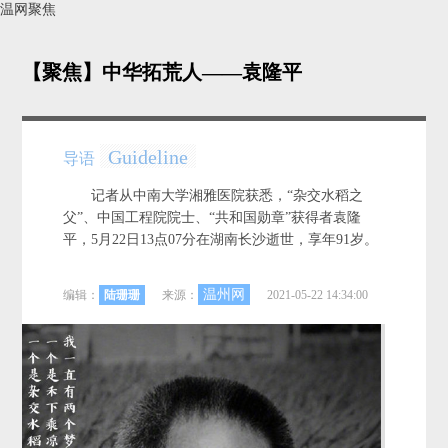
温网聚焦
【聚焦】中华拓荒人——袁隆平
Guideline
导语
记者从中南大学湘雅医院获悉，“杂交水稻之
父”、中国工程院院士、“共和国勋章”获得者袁隆
平，5月22日13点07分在湖南长沙逝世，享年91岁。
温州网
编辑：
陆珊珊
来源：
2021-05-22 14:34:00