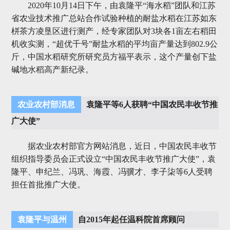
2020年10月14日下午，由袁隆平“海水稻”团队和江苏
省农业技术推广总站合作试验种植的耐盐水稻在江苏如东
栟茶方凌垦区进行测产，经专家团队对3块各1亩左右稻田
机收实测，“超优千号”耐盐水稻的平均亩产量达到802.9公
斤，中国水稻研究所研究员方福平表示，这个产量创下盐
碱地水稻高产新纪录。
农业农村部消息
袁隆平等6人获聘“中国农民丰收节推
广大使”
据农业农村部官方网站消息，近日，中国农民丰收节
组织指导委员会正式设立“中国农民丰收节推广大使”，袁
隆平、申纪兰、冯巩、海霞、冯骥才、李子柒等6人受聘
担任首批推广大使。
袁隆平与温州
自2015年起任温科院首席顾问