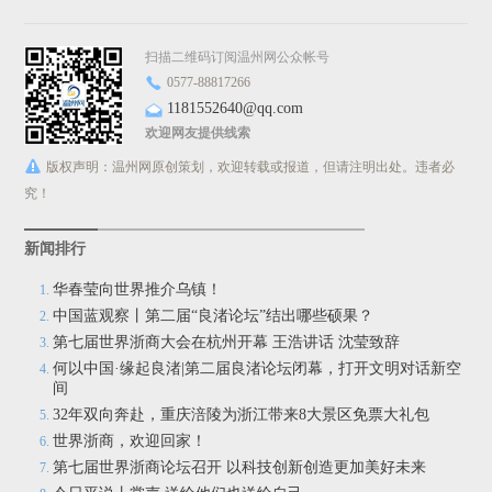
扫描二维码订阅温州网公众帐号
0577-88817266
1181552640@qq.com
欢迎网友提供线索
版权声明：温州网原创策划，欢迎转载或报道，但请注明出处。违者必
究！
新闻排行
华春莹向世界推介乌镇！
中国蓝观察丨第二届“良渚论坛”结出哪些硕果？
第七届世界浙商大会在杭州开幕 王浩讲话 沈莹致辞
何以中国·缘起良渚|第二届良渚论坛闭幕，打开文明对话新空
间
32年双向奔赴，重庆涪陵为浙江带来8大景区免票大礼包
世界浙商，欢迎回家！
第七届世界浙商论坛召开 以科技创新创造更加美好未来