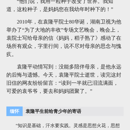
“他们说，我用一粒种子改变了世界。我知
道，这粒种子，是妈妈您在我幼年时种下的！”
2010年，在袁隆平院士80华诞，湖南卫视为他
举办了“为了大地的丰收”专场文艺晚会，晚会上，
袁院士写给母亲的信《妈妈，稻子熟了》感动了在
场所有观众，字里行间，说不尽对母亲的思念与愧
疚。
袁隆平动情写到：没能多陪伴母亲，是他永远
的后悔与遗憾。今天，袁隆平院士逝世，读完这封
旧信的网友纷纷留言：“读到一半就已泪流满面，
可爱的袁爷爷，要去和妈妈团聚了。”
缅怀
袁隆平生前给青少年的寄语
“知识是基础，汗水要实践。灵感是思想火花，思想