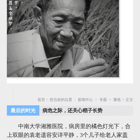
首页
>
您当前的位置 ：
新闻中心
>
专题
>
聚焦
>
正文
最后的时光
病危之际，还关心稻子长势
中南大学湘雅医院，病房里的橘色灯光下，合
上双眼的袁老遗容安详平静，3个儿子给老人家盖