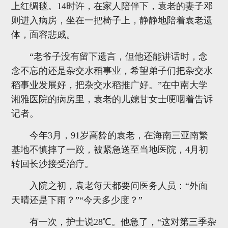
上红绸毯。14时许，在家人陪伴下，袁老的妻子邓
则进入病房，坐在一把椅子上，静静地陪着袁老遗
体，面容悲戚。
“老爷子没有留下遗言，但他还能讲话时，念
念不忘的还是杂交水稻事业，希望弟子们把杂交水
稻事业发展好，把杂交水稻推广好。”在中南大学
湘雅医院的病房里，袁老的儿媳甘女士哽咽着告诉
记者。
今年3月，91岁高龄的袁老，在海南三亚南繁
基地不慎摔了一跤，被紧急送至当地医院，4月初
转回长沙接受治疗。
入院之初，袁老每天都要问医务人员：“外面
天晴还是下雨？”“今天多少度？”
有一次，护士说28℃。他急了，“这对第三季杂