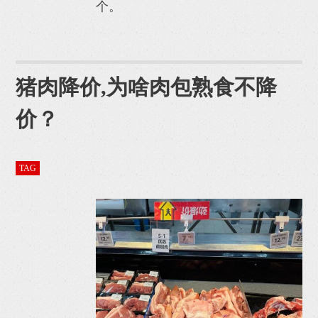
个。
猪肉降价,为啥肉包熟食不降
价？
TAG