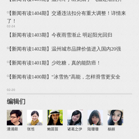
02-25
【新闻有读1404期】交通违法扣分有重大调整！详情来
了！
02-24
【新闻有读1403期】今夜雨雪渐止 明起阳光回归
02-23
【新闻有读1402期】温州城市品牌价值进入国内20强
02-22
【新闻有读1401期】少吃糖，真的能防癌！
02-21
【新闻有读1400期】“冰雪热”高能，怎样滑雪更安全
02-20
编辑们
潘涌燚
张湉
鲍苗苗
诸葛之伊
陆珊珊
杨丽