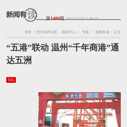
第
1406
期
2022-02-26 11:49:20
首页
>
您当前的位置 ：
新闻中心
>
专题
>
新闻有读
>
正文
“五港”联动 温州“千年商港”通
温州网
来源：
监
制：阮周琳
责任编
辑：叶双莲
作者：杨
达五洲
丽
TAG