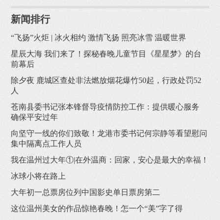
新闻排行
“飞扬”火炬 | 冰火相约 激情飞扬 照亮冰雪 温暖世界
星辰大海 我们来了！探秘春晚儿童节目《星星梦》的台
前幕后
除夕夜 鹿城区查处非法燃放烟花爆竹50起，行政处罚52
人
苍南县委书记张本锋督导疫情防控工作：提供暖心服务
确保平安过年
向坚守一线的你们致敬！龙港市委书记何宗静等看望慰问
集中隔离点工作人员
我在温州过大年①|在外温商：回家，安心是最大的幸福！
冰球小将在路上
大年初一总票房位列中国影史单日票房第二
这位温州美女的作品惊艳春晚！怎一个“美”字了得