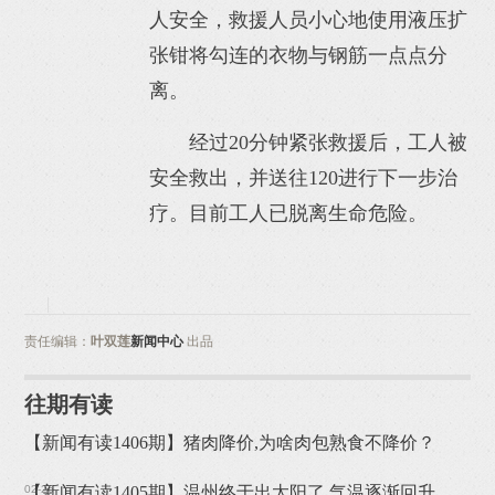
人安全，救援人员小心地使用液压扩
张钳将勾连的衣物与钢筋一点点分
离。
经过20分钟紧张救援后，工人被
安全救出，并送往120进行下一步治
疗。目前工人已脱离生命危险。
责任编辑：
叶双莲
新闻中心
出品
往期有读
【新闻有读1406期】猪肉降价,为啥肉包熟食不降价？
02-26
【新闻有读1405期】温州终于出太阳了 气温逐渐回升