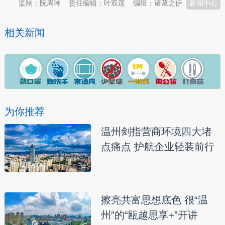
监制：阮周琳
责任编辑：叶双莲
编辑：诸葛之伊
新闻中心
相关新闻
为你推荐
温州剑指营商环境四大堵
点痛点 护航企业轻装前行
擦亮共富思想底色 很“温
州”的“瓯越思享+”开讲