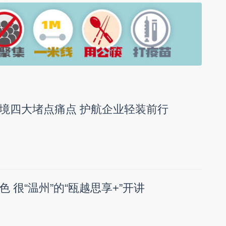
境四大堵点痛点 护航企业轻装前行
 很“温州”的“瓯越思享+”开讲