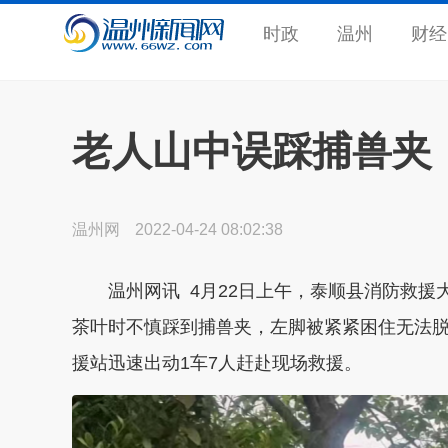
时政
温州
财经
老人山中误踩捕兽夹
温州网
2022-04-24 08:02:38
温州网讯 4月22日上午，泰顺县消防救
茶叶时不慎踩到捕兽夹，左脚被紧紧困住无法
援站迅速出动1车7人赶赴现场救援。