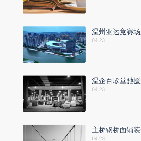
温州亚运竞赛场
04-23
温企百珍堂驰援
04-23
主桥钢桥面铺装
04-23