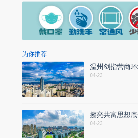
为你推荐
温州剑指营商环
04-23
擦亮共富思想底色
04-23