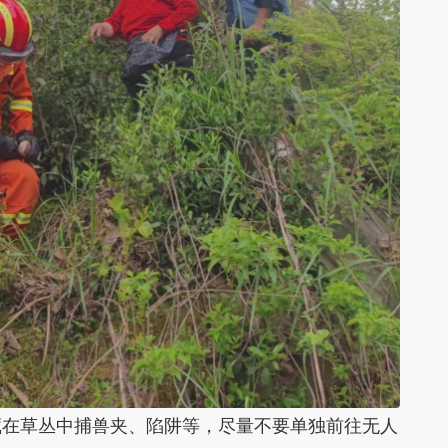
藏在草丛中捕兽夹、陷阱等，尽量不要单独前往无人