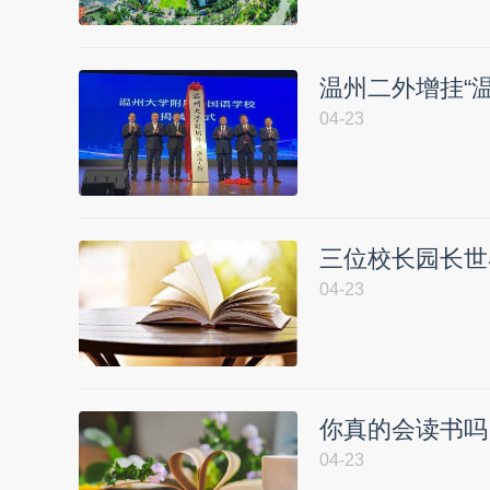
温州二外增挂“
04-23
三位校长园长世
04-23
你真的会读书吗
04-23