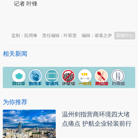
记者 叶锋
本文转自：
温州新闻网 66wz.com
监制：阮周琳
责任编辑：叶双莲
编辑：诸葛之伊
新闻中心
相关新闻
为你推荐
温州剑指营商环境四大堵
点痛点 护航企业轻装前行