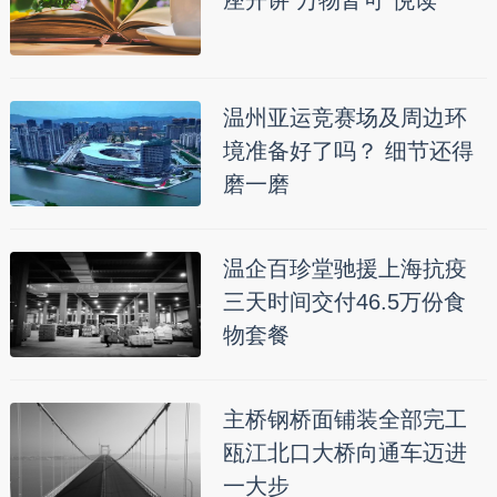
座开讲 万物皆可“悦读”
温州亚运竞赛场及周边环
境准备好了吗？ 细节还得
磨一磨
温企百珍堂驰援上海抗疫
三天时间交付46.5万份食
物套餐
主桥钢桥面铺装全部完工
瓯江北口大桥向通车迈进
一大步