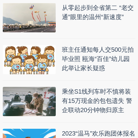
从零起步到全省第二 “老交
通”眼里的温州“新速度”
班主任通知每人交500元拍
毕业照 瓯海“百佳”幼儿园
此举让家长疑惑
乘坐S1线列车时不慎将装
有15万现金的包包遗失 警
企联动20分钟物归原主
2023“温马”欢乐跑团体报名