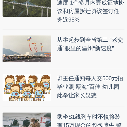
速度 1个多月内完成征地协
议和房屋拆迁协议签订任
务近95%
从零起步到全省第二 “老交
通”眼里的温州“新速度”
班主任通知每人交500元拍
毕业照 瓯海“百佳”幼儿园
此举让家长疑惑
乘坐S1线列车时不慎将装
有15万现金的包包遗失 警