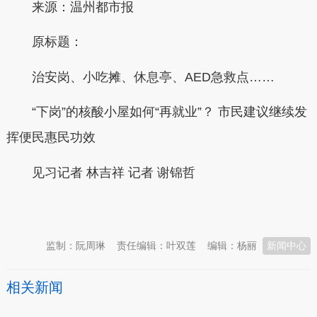
来源：温州都市报
原标题：
治安岗、小吃摊、休息亭、AED急救点……
“下岗”的核酸小屋如何“再就业”？ 市民建议继续发
挥便民惠民功效
见习记者 林吉祥 记者 谢锦哲
本文转自：
温州新闻网 66wz.com
监制：阮周琳
责任编辑：叶双莲
编辑：杨丽
新闻中心
相关新闻