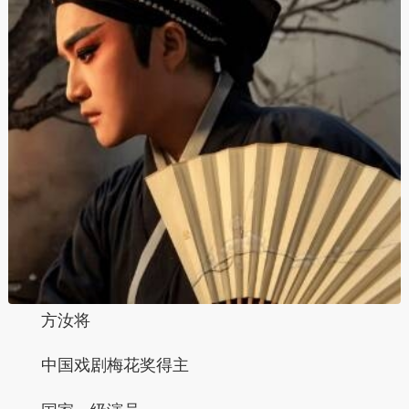
方汝将
中国戏剧梅花奖得主