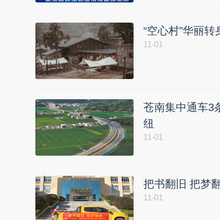
“空心村”华丽转
11-01
苍南集中通车3
纽
11-01
把书翻旧 把梦翻
11-01