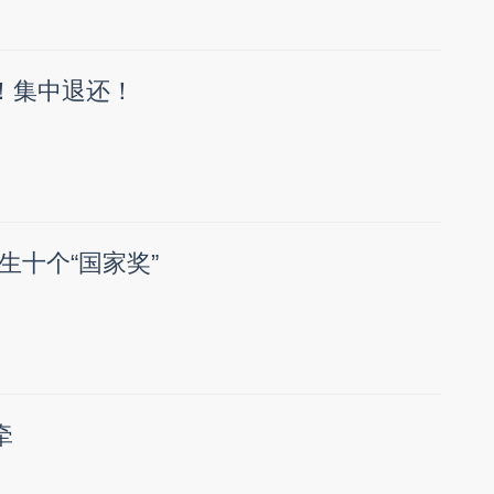
款！集中退还！
生十个“国家奖”
牵