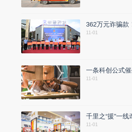
362万元诈骗
11-01
一条科创公式催
11-01
千里之“援”一线
11-01