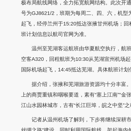
极布局航线网络，全力拓宽航网结构。此次开
号为GJ8621/2，班期为每周二、四、六，机型
起飞，经停兰州于15:20抵达张掖甘州机场；回程
班计划信息以航司官网为准。
温州至芜湖客运航班由华夏航空执行，航班号为
空客A320，回程航班为10:30从芜湖宣州机场起
国际机场起飞，14:45抵达芜湖。具体航班计
据介绍，张掖和芜湖旅游资源均十分丰富。
上的商贾重镇和咽喉要道，素有“塞上江南”“金
江山水园林城市，古有“长江巨埠，皖之中坚”之
记者从温州机场了解到，下步将继续深耕市场
丝绸之路”建设，同时利用国际航线，架起海内