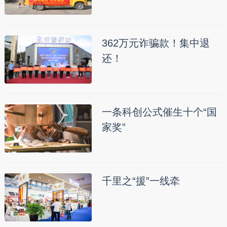
362万元诈骗款！集中退
还！
一条科创公式催生十个“国
家奖”
千里之“援”一线牵