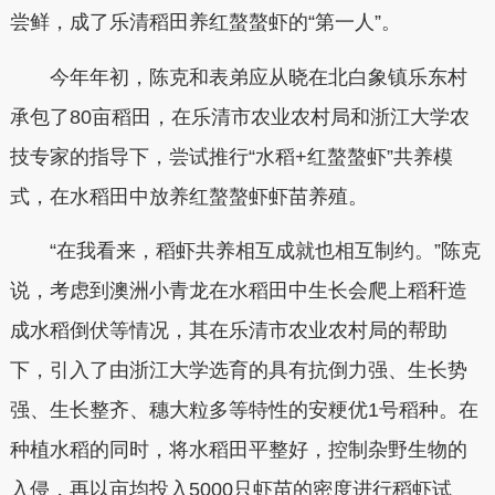
尝鲜，成了乐清稻田养红螯螯虾的“第一人”。
今年年初，陈克和表弟应从晓在北白象镇乐东村
承包了80亩稻田，在乐清市农业农村局和浙江大学农
技专家的指导下，尝试推行“水稻+红螯螯虾”共养模
式，在水稻田中放养红螯螯虾虾苗养殖。
“在我看来，稻虾共养相互成就也相互制约。”陈克
说，考虑到澳洲小青龙在水稻田中生长会爬上稻秆造
成水稻倒伏等情况，其在乐清市农业农村局的帮助
下，引入了由浙江大学选育的具有抗倒力强、生长势
强、生长整齐、穗大粒多等特性的安粳优1号稻种。在
种植水稻的同时，将水稻田平整好，控制杂野生物的
入侵，再以亩均投入5000只虾苗的密度进行稻虾试