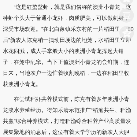
“这是红螯螯虾，就是我们俗称的澳洲小青龙，这
种虾个头大于普通小龙虾，肉质肥美，可以做刺身，
深受市场欢迎。”在北白象镇乐东村的一片稻田里，“80
后”新农人陈克稍一拽动田埂边的地笼，水稻田里立即
水花四溅，成人手掌般大小的澳洲小青龙挥起大钳
子，在笼中乱窜。当下正值澳洲小青龙的尝鲜期，连
日来，当地农户一边忙着收割晚稻，一边在稻田里收
获澳洲小青龙。
在尝试稻虾共养模式前，陈克有着多年澳洲小青
龙淡水养殖经历。得知乐清示范推广“稻渔共生、稻渔
共赢”综合种养模式，打造稻渔综合种养产业高质量发
展集聚地的消息后，这位有着大学学历的新农人大胆