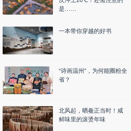
是……
一本带你穿越的好书
“诗画温州”，为何能圈粉全
省？
北风起，晒鲞正当时！咸
鲜味里的滚烫年味