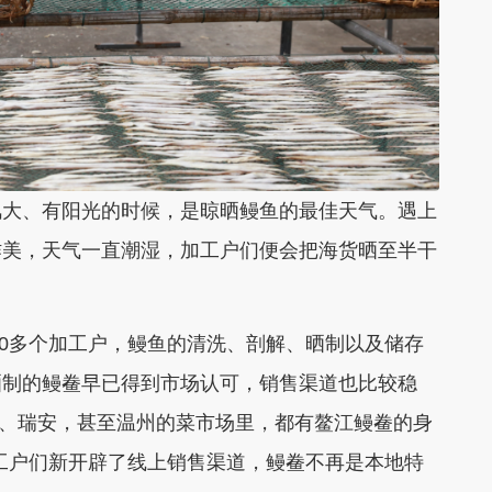
大、有阳光的时候，是晾晒鳗鱼的最佳天气。遇上
作美，天气一直潮湿，加工户们便会把海货晒至半干
0多个加工户，鳗鱼的清洗、剖解、晒制以及储存
晒制的鳗鲞早已得到市场认可，销售渠道也比较稳
、龙港、瑞安，甚至温州的菜市场里，都有鳌江鳗鲞的身
工户们新开辟了线上销售渠道，鳗鲞不再是本地特