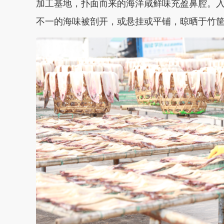
加工基地，扑面而来的海洋咸鲜味充盈鼻腔。
不一的海味被剖开，或悬挂或平铺，晾晒于竹