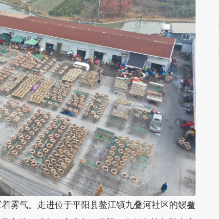
着雾气。走进位于平阳县鳌江镇九叠河社区的鳗鲞