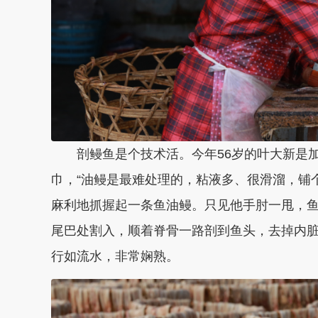
剖鳗鱼是个技术活。今年56岁的叶大新是加
巾，“油鳗是最难处理的，粘液多、很滑溜，铺
麻利地抓握起一条鱼油鳗。只见他手肘一甩，
尾巴处割入，顺着脊骨一路剖到鱼头，去掉内
行如流水，非常娴熟。