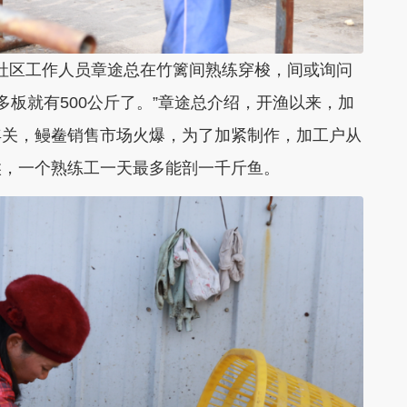
河社区工作人员章途总在竹篱间熟练穿梭，间或询问
多板就有500公斤了。”章途总介绍，开渔以来，加
年关，鳗鲞销售市场火爆，为了加紧制作，加工户从
候，一个熟练工一天最多能剖一千斤鱼。