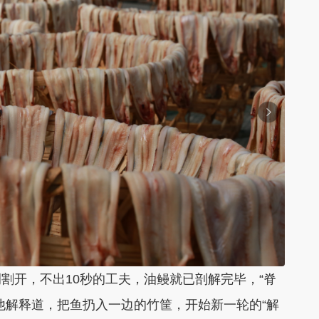
开，不出10秒的工夫，油鳗就已剖解完毕，“脊
他解释道，把鱼扔入一边的竹筐，开始新一轮的“解