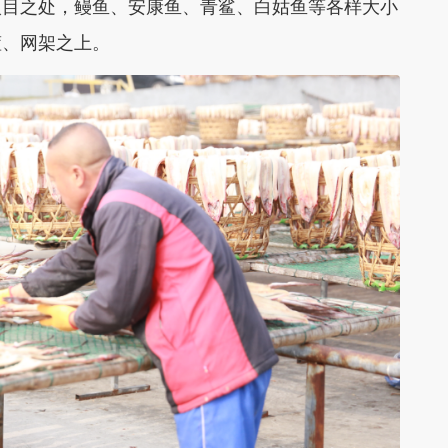
入目之处，鳗鱼、安康鱼、青鲨、白姑鱼等各样大小
筐、网架之上。