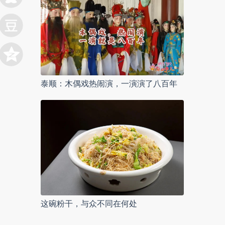
泰顺：木偶戏热闹演，一演演了八百年
这碗粉干，与众不同在何处