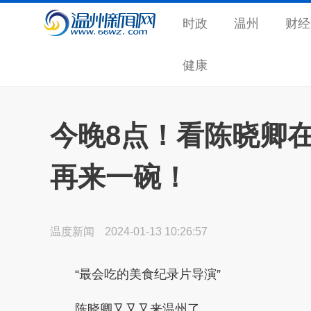
时政
温州
财经
健康
今晚8点！看陈晓卿
再来一碗！
温度新闻
2024-01-13 10:26:57
“最会吃的美食纪录片导演”
陈晓卿
又又又来温州了