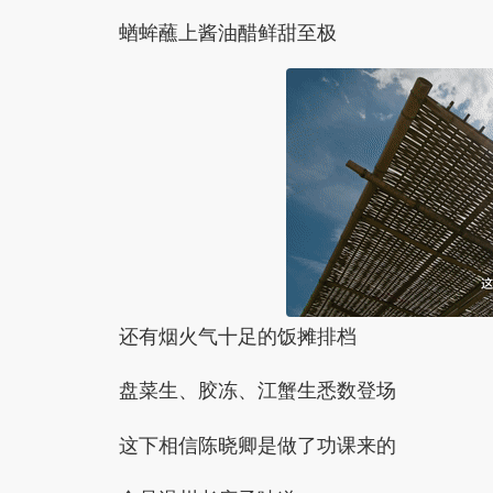
蝤蛑蘸上酱油醋
鲜甜至极
还有烟火气十足的饭摊排档
盘菜生、胶冻、江蟹生悉数登场
这下相信陈晓卿是做了功课来的