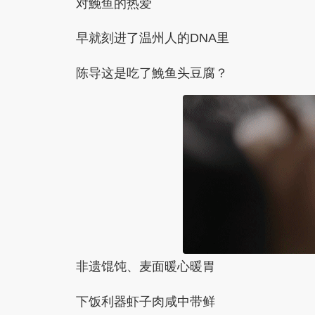
对鮸鱼的热爱
早就刻进了温州人的DNA里
陈导这是吃了鮸鱼头豆腐？
非遗馄饨、麦面暖心暖胃
下饭利器虾子肉
咸中带鲜