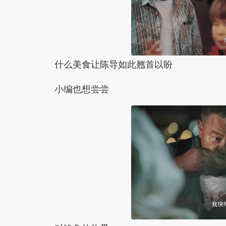
什么美食让陈导如此翘首以盼
小编也想尝尝