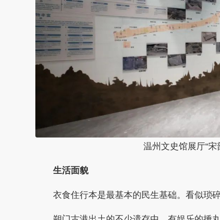
温州文史馆展厅“宋
生活面貌
衣食住行本是最基本的民生基础。看似琐
朔门古港出土的不少遗存中，有娱乐的捶