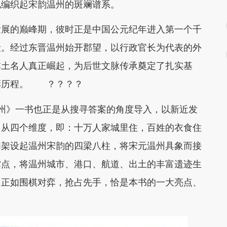
地编织起宋韵温州的斑斓谱系。
发展的巅峰期，彼时正是中国公元纪年进入第一个千
段。经过东晋温州始开郡望，以行政官长为代表的外
本土名人真正崛起，为后世文脉传承奠定了扎实基
彩历程。
？？？？
州》一书也正是从搜寻答案的角度导入，以新近发
，从四个维度，即：
十万人家城里住，百姓的衣食住
们架设起温州宋韵的四梁八柱，将宋元温州具象而接
撑点，将温州城市、港口、航道、出土的丰富遗迹生
。正如围棋对弈，抢占先手，恰是本书的一大亮点、