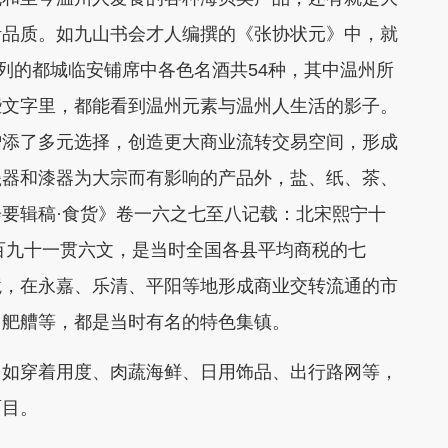
活品质。如九山书会才人编撰的《张协状元》中，就
罗列的都城临安铺席中各色名酒共54种，其中温州所
些文字里，都能看到温州元素与温州人生活的影子。
增添了多元选择，创造更大商业流转交易空间，形成
瓷器和漆器为大宗而有影响的产品外，盐、纸、茶、
要辑稿·食货》卷一六之七至八记载：北宋熙宁十
三百九十一贯六文，是当时全国各县平均商税的七
境，在永嘉、乐清、平阳等地形成商业交转流通的市
、舥艚等，都是当时有名的特色集镇。
，如穿着用度、肉蔬海鲜、日用饰品、出行路网等，
面目。