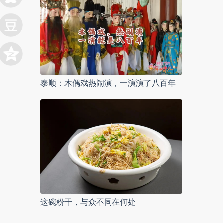
泰顺：木偶戏热闹演，一演演了八百年
这碗粉干，与众不同在何处