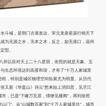
山水斗城，是朔门古港发达、宋元龙泉瓷器行销天下
就成为无源之水，无本之木，反之，如无港口，温州
法定型。
十八井以应对天上二十八星宿，依照的就是天象、五
与生态环境达到高度和谐，才有了“十万人家城里
进程，特别是城区物理空间拓展尤为明显。从历代
张又新《华盖山》诗云“愁来始上消归思，见尽江
城市，已是“下瞰万瓦居，缥缈见楼阁”，再到徐照
山门”。从“山城数百家”到“十万人家城里住”，城市