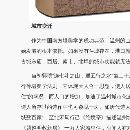
城市变迁
作为中国南方堪舆学的成功典范，温州的
始发港的根本依托。如果没有斗城存在，港口
古城东庙、西居、南市、北埠的城市功能就无
当初郭璞“连七斗之山，通五行之水”凿二
行等堪舆学法则，它体现天人合一思想，使人居
住”的盛况。而人口的增加，加速了温州城市化
诗人所存世的诗作中也可窥见一斑。如唐代诗人
城数百家”，至北宋周行己《绝境亭》描述温州
《题赵明叔新居》“十万人家城里住，少闻人有对