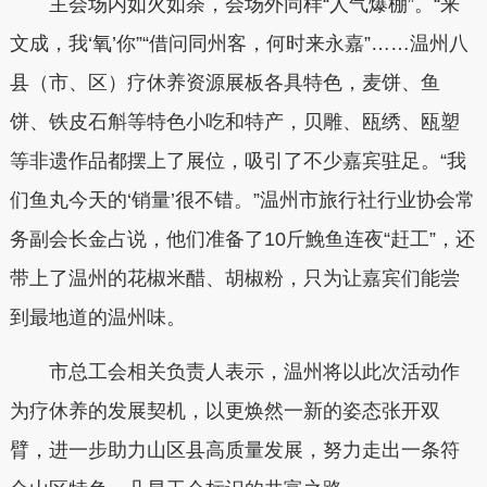
主会场内如火如荼，会场外同样“人气爆棚”。“来
文成，我‘氧’你”“借问同州客，何时来永嘉”……温州八
县（市、区）疗休养资源展板各具特色，麦饼、鱼
饼、铁皮石斛等特色小吃和特产，贝雕、瓯绣、瓯塑
等非遗作品都摆上了展位，吸引了不少嘉宾驻足。“我
们鱼丸今天的‘销量’很不错。”温州市旅行社行业协会常
务副会长金占说，他们准备了10斤鮸鱼连夜“赶工”，还
带上了温州的花椒米醋、胡椒粉，只为让嘉宾们能尝
到最地道的温州味。
市总工会相关负责人表示，温州将以此次活动作
为疗休养的发展契机，以更焕然一新的姿态张开双
臂，进一步助力山区县高质量发展，努力走出一条符