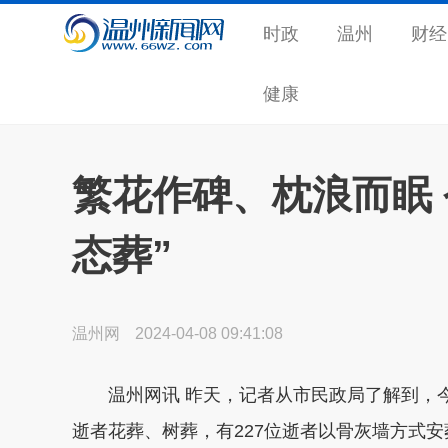
时政
温州
财经
健康
繁花作碑、枕浪而眠 
态葬”
温州网
2024-04-08 09:41:08
温州网讯 昨天，记者从市民政局了解到，今年全
逝者花葬、树葬，有227位逝者以骨灰墙方式安