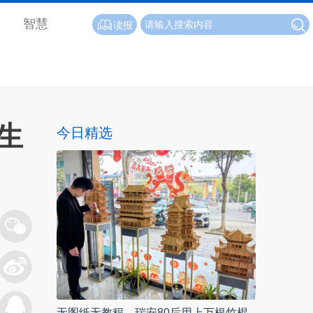
智慧
读报
生
今日精选
无图纸无教程，瑞安80后用上万根竹棍