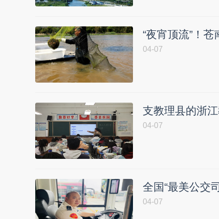
“夜宵顶流”！苍
04-07
支教理县的浙江
04-07
全国“最美公交司
04-07