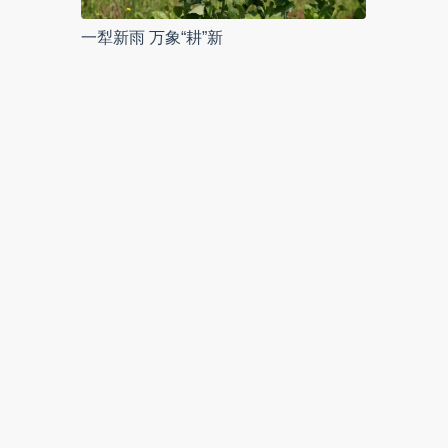
一犁新雨 万象“耕”新