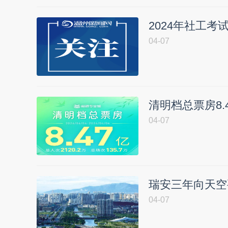
2024年社工
04-07
清明档总票房8.
04-07
瑞安三年向天空要
04-07